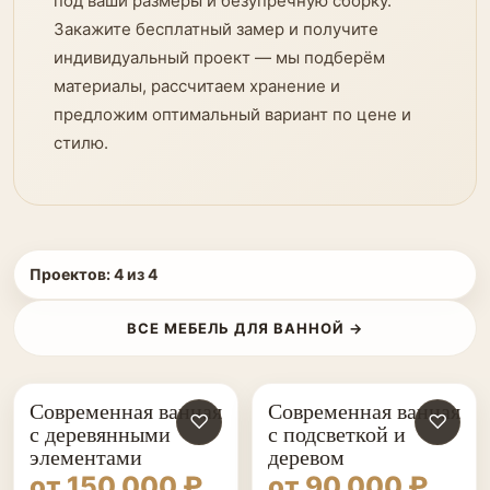
под ваши размеры и безупречную сборку.
Закажите бесплатный замер и получите
индивидуальный проект — мы подберём
материалы, рассчитаем хранение и
предложим оптимальный вариант по цене и
стилю.
Проектов:
4
из
4
ВСЕ МЕБЕЛЬ ДЛЯ ВАННОЙ →
Современная ванная
Современная ванная
♡
♡
с деревянными
с подсветкой и
элементами
деревом
от 150 000 ₽
от 90 000 ₽