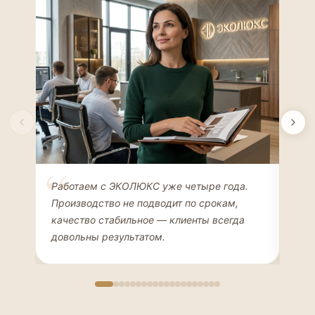
Елена Соколова
Ан
Работаем с ЭКОЛЮКС уже четыре года.
Сде
ДИЗАЙНЕР ИНТЕРЬЕРОВ
ЧАС
Производство не подводит по срокам,
Мен
качество стабильное — клиенты всегда
мон
довольны результатом.
иде