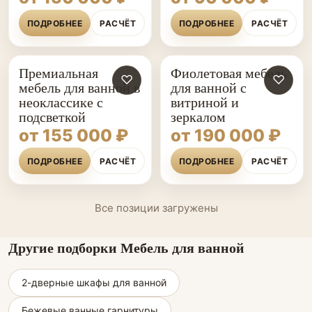
ПОДРОБНЕЕ
РАСЧЁТ
ПОДРОБНЕЕ
РАСЧЁТ
Премиальная
Фиолетовая мебель
♡
♡
мебель для ванной в
для ванной с
неоклассике с
витриной и
подсветкой
зеркалом
от 155 000 ₽
от 190 000 ₽
ПОДРОБНЕЕ
РАСЧЁТ
ПОДРОБНЕЕ
РАСЧЁТ
Все позиции загружены
Другие подборки Мебель для ванной
2-дверные шкафы для ванной
Бежевые ванные гарнитуры