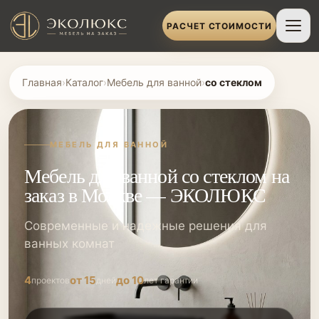
РАСЧЕТ СТОИМОСТИ
Главная
›
Каталог
›
Мебель для ванной
›
со стеклом
МЕБЕЛЬ ДЛЯ ВАННОЙ
Мебель для ванной со стеклом на
заказ в Москве — ЭКОЛЮКС
Современные и надежные решения для
ванных комнат
4
от 15
до 10
проектов
дней
лет гарантии