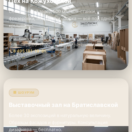
Цех на Кожуховской
Собственный завод 500 м². ЧПУ-станки,
фрезеровка, покраска и сборка — всё под одной
крышей.
📍
м. Кожуховская, 2-й Южнопортовый пр. 26
🕑
Пн–Пт: 9:00–18:00 (по предварительной записи)
📞
8 495 181-19-91
🏢 ШОУРУМ
Выставочный зал на Братиславской
Более 30 экспозиций в натуральную величину.
Образцы фасадов и фурнитуры. Консультация
дизайнера — бесплатно.