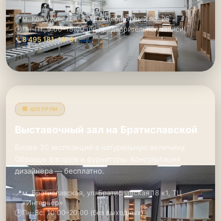
📍
м. Кожуховская, 2-й Южнопортовый пр. 26
🕑
Пн–Пт: 9:00–18:00 (по предварительной записи)
📞
8 495 181-19-91
🏢 ШОУРУМ
Выставочный зал на Братиславской
Более 30 экспозиций в натуральную величину.
Образцы фасадов и фурнитуры. Консультация
дизайнера — бесплатно.
📍
м. Братиславская, ул. Братиславская 18 к1, ТЦ
«Интерьер»
🕑
Пн–Вс: 10:00–20:00 (без выходных)