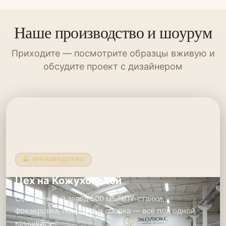
Наше производство и шоурум
Приходите — посмотрите образцы вживую и
обсудите проект с дизайнером
🏭 ПРОИЗВОДСТВО
Цех на Кожуховской
Собственный завод 500 м². ЧПУ-станки,
фрезеровка, покраска и сборка — всё под одной
крышей.