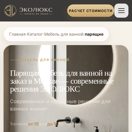
РАСЧЕТ СТОИМОСТИ
Главная
›
Каталог
›
Мебель для ванной
›
парящие
МЕБЕЛЬ ДЛЯ ВАННОЙ
Парящая мебель для ванной на
заказ в Москве — современные
решения ЭКОЛЮКС
Современные и надежные решения для
ванных комнат
1
от 15
до 10
проектов
дней
лет гарантии