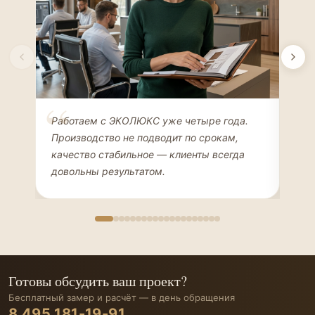
Елена Соколова
Ан
Работаем с ЭКОЛЮКС уже четыре года.
Сде
ДИЗАЙНЕР ИНТЕРЬЕРОВ
ЧАС
Производство не подводит по срокам,
Мен
качество стабильное — клиенты всегда
мон
довольны результатом.
иде
Готовы обсудить ваш проект?
Бесплатный замер и расчёт — в день обращения
8 495 181-19-91