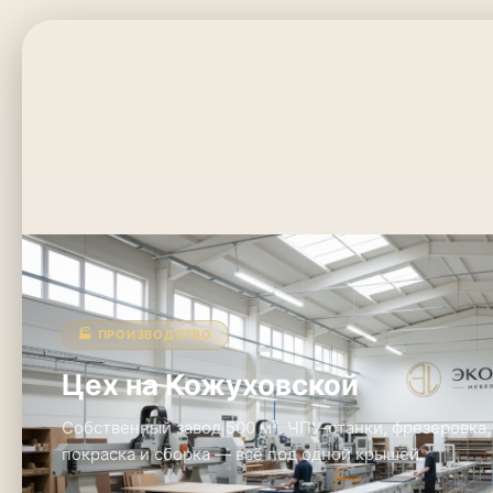
🏭 ПРОИЗВОДСТВО
Цех на Кожуховской
Собственный завод 500 м². ЧПУ-станки, фрезеровка,
покраска и сборка — всё под одной крышей.