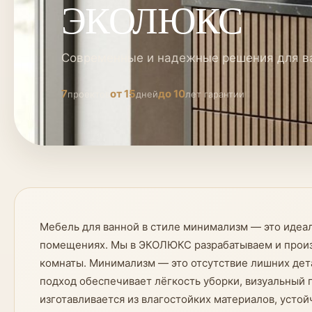
ЭКОЛЮКС
Современные и надежные решения для в
7
от 15
до 10
проектов
дней
лет гарантии
Мебель для ванной в стиле минимализм — это идеа
помещениях. Мы в ЭКОЛЮКС разрабатываем и произв
комнаты. Минимализм — это отсутствие лишних дета
подход обеспечивает лёгкость уборки, визуальный 
изготавливается из влагостойких материалов, усто