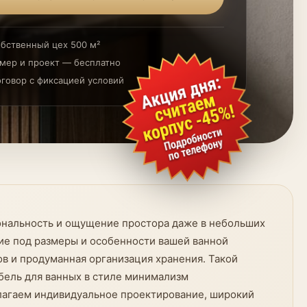
бственный цех 500 м²
мер и проект — бесплатно
говор с фиксацией условий
иональность и ощущение простора даже в небольших
ие под размеры и особенности вашей ванной
в и продуманная организация хранения. Такой
ебель для ванных в стиле минимализм
длагаем индивидуальное проектирование, широкий