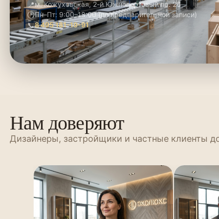
📍
м. Кожуховская, 2-й Южнопортовый пр. 26
🕑
Пн–Пт: 9:00–18:00 (по предварительной записи)
📞
8 495 181-19-91
Нам доверяют
Дизайнеры, застройщики и частные клиенты д