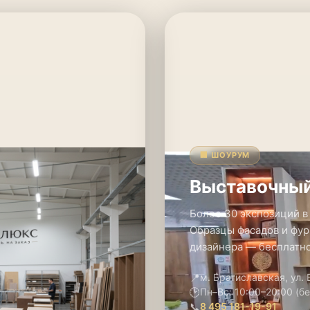
🏢 ШОУРУМ
Выставочный
Более 30 экспозиций в
Образцы фасадов и фур
дизайнера — бесплатно
📍
м. Братиславская, ул.
🕑
Пн–Вс: 10:00–20:00 (б
📞
8 495 181-19-91