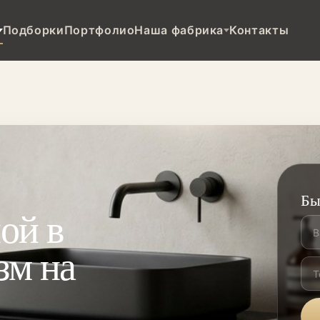
Подборки
Портфолио
Наша фабрика
Контакты
Бы
ой в
зм на