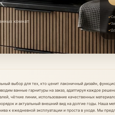
Со
анных комнат
За
До
льный выбор для тех, кто ценит лаконичный дизайн, функц
одим ванные гарнитуры на заказ, адаптируя каждое решен
лей, чёткие линии, использование качественных материало
порядок и актуальный внешний вид на долгие годы. Наша м
йчива к ежедневной эксплуатации и проста в уходе. Мы пре