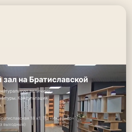
 зал на Братиславской
 натуральную величину.
нитуры. Консультация
.
 Братиславская 18 к1, ТЦ «Интерьер»
ез выходных)