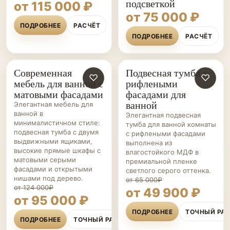
подсветкой
от 115 000 ₽
от 75 000 ₽
ПОДРОБНЕЕ
РАСЧЁТ
ПОДРОБНЕЕ
РАСЧЁТ
Современная
Подвесная тумба с
МЕБЕЛЬ ДЛЯ
♡
МЕБЕЛЬ ДЛЯ
♡
мебель для ванной с
рифлеными
ВАННОЙ НА ЗАКАЗ
ВАННОЙ НА ЗАКАЗ
матовыми фасадами
фасадами для
ванной
Элегантная мебель для
ванной в
Элегантная подвесная
минималистичном стиле:
тумба для ванной комнаты
подвесная тумба с двумя
с рифлеными фасадами
выдвижными ящиками,
выполнена из
высокие прямые шкафы с
влагостойкого МДФ в
матовыми серыми
премиальной пленке
фасадами и открытыми
светлого серого оттенка.
нишами под дерево.
от 65 000₽
от 124 000₽
от 49 900 ₽
от 95 000 ₽
ПОДРОБНЕЕ
ТОЧНЫЙ РА
ПОДРОБНЕЕ
ТОЧНЫЙ РАСЧЁТ