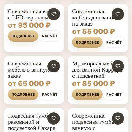
Современная ванная
Современная
♡
♡
с LED-зеркалом
мебель для ванной
на заказ
от 95 000 ₽
от 55 000 ₽
ПОДРОБНЕЕ
РАСЧЁТ
ПОДРОБНЕЕ
РАСЧЁТ
Современная
Мраморная мебель
♡
♡
мебель в ванную на
для ванной Каррара
заказ
с подсветкой
от 65 000 ₽
от 85 000 ₽
ПОДРОБНЕЕ
РАСЧЁТ
ПОДРОБНЕЕ
РАСЧЁТ
Подвесная тумба с
Современная
♡
♡
раковиной и
подвесная тумба в
подсветкой Сахара
ванную с