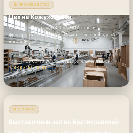
🏭 ПРОИЗВОДСТВО
Цех на Кожуховской
Собственный завод 500 м². ЧПУ-станки,
фрезеровка, покраска и сборка — всё под одной
крышей.
📍
м. Кожуховская, 2-й Южнопортовый пр. 26
🕑
Пн–Пт: 9:00–18:00 (по предварительной записи)
📞
8 495 181-19-91
🏢 ШОУРУМ
Выставочный зал на Братиславской
Более 30 экспозиций в натуральную величину.