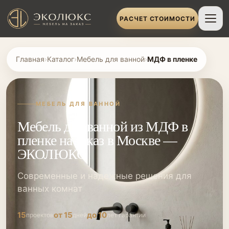
РАСЧЕТ СТОИМОСТИ
Главная
›
Каталог
›
Мебель для ванной
›
МДФ в пленке
МЕБЕЛЬ ДЛЯ ВАННОЙ
Мебель для ванной из МДФ в
пленке на заказ в Москве —
ЭКОЛЮКС
Современные и надежные решения для
ванных комнат
15
от 15
до 10
проектов
дней
лет гарантии