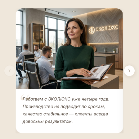
Елена Соколова
Ан
Работаем с ЭКОЛЮКС уже четыре года.
Сде
ДИЗАЙНЕР ИНТЕРЬЕРОВ
ЧАС
Производство не подводит по срокам,
Мен
качество стабильное — клиенты всегда
мон
довольны результатом.
иде