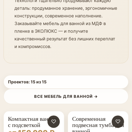
технологи тщательно продумывают каждую
деталь: продуманное хранение, эргономичные
конструкции, современное наполнение.
Заказывайте мебель для ванной из МДФ в
пленке в ЭКОЛЮКС — и получите
качественный результат без лишних переплат
и компромиссов.
Проектов:
15
из
15
ВСЕ МЕБЕЛЬ ДЛЯ ВАННОЙ →
Компактная ванная
Современная
♡
♡
с подсветкой
подвесная тумба для
ванной