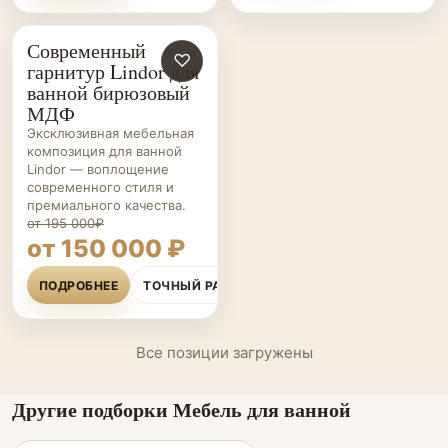
Современный
МЕБЕЛЬ ДЛЯ
♡
гарнитур Lindor для
ВАННОЙ НА ЗАКАЗ
ванной бирюзовый
МДФ
Эксклюзивная мебельная
композиция для ванной
Lindor — воплощение
современного стиля и
премиального качества.
от 195 000₽
от 150 000 ₽
ПОДРОБНЕЕ
ТОЧНЫЙ РАСЧЁТ
Все позиции загружены
Другие подборки Мебель для ванной