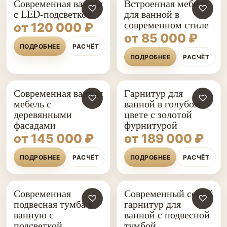
Современная ванная
Встроенная мебель
♡
♡
с LED-подсветкой
для ванной в
современном стиле
от 120 000 ₽
от 85 000 ₽
ПОДРОБНЕЕ
РАСЧЁТ
ПОДРОБНЕЕ
РАСЧЁТ
Современная ванная
Гарнитур для
♡
♡
мебель с
ванной в голубом
деревянными
цвете с золотой
фасадами
фурнитурой
от 145 000 ₽
от 189 000 ₽
ПОДРОБНЕЕ
РАСЧЁТ
ПОДРОБНЕЕ
РАСЧЁТ
Современная
Современный серый
♡
♡
подвесная тумба в
гарнитур для
ванную с
ванной с подвесной
подсветкой
тумбой