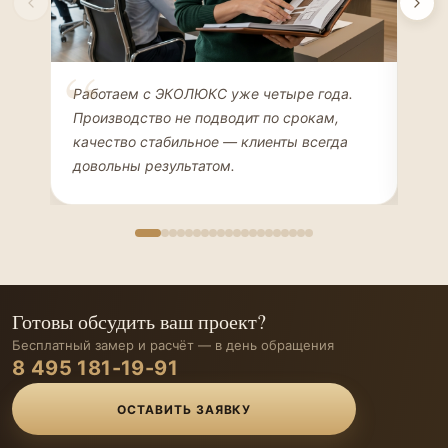
Елена Соколова
Ан
Работаем с ЭКОЛЮКС уже четыре года.
Сде
ДИЗАЙНЕР ИНТЕРЬЕРОВ
ЧАС
Производство не подводит по срокам,
Мен
качество стабильное — клиенты всегда
мон
довольны результатом.
иде
Готовы обсудить ваш проект?
Бесплатный замер и расчёт — в день обращения
8 495 181-19-91
ОСТАВИТЬ ЗАЯВКУ