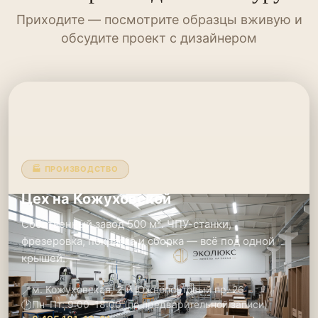
Приходите — посмотрите образцы вживую и
обсудите проект с дизайнером
🏭 ПРОИЗВОДСТВО
Цех на Кожуховской
Собственный завод 500 м². ЧПУ-станки,
фрезеровка, покраска и сборка — всё под одной
крышей.
📍
м. Кожуховская, 2-й Южнопортовый пр. 26
🕑
Пн–Пт: 9:00–18:00 (по предварительной записи)