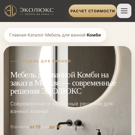
РАСЧЕТ СТОИМОСТИ
Главная
›
Каталог
›
Мебель для ванной
›
Комби
МЕБЕЛЬ ДЛЯ ВАННОЙ
Мебель для ванной Комби на
заказ в Москве — современные
решения ЭКОЛЮКС
Современные и надежные решения для
ванных комнат
6
от 15
до 10
проектов
дней
лет гарантии