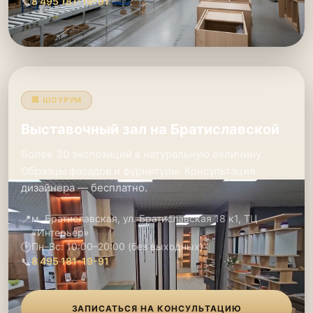
📞
8 495 181-19-91
🏢 ШОУРУМ
Выставочный зал на Братиславской
Более 30 экспозиций в натуральную величину.
Образцы фасадов и фурнитуры. Консультация
дизайнера — бесплатно.
📍
м. Братиславская, ул. Братиславская 18 к1, ТЦ
«Интерьер»
🕑
Пн–Вс: 10:00–20:00 (без выходных)
📞
8 495 181-19-91
ЗАПИСАТЬСЯ НА КОНСУЛЬТАЦИЮ