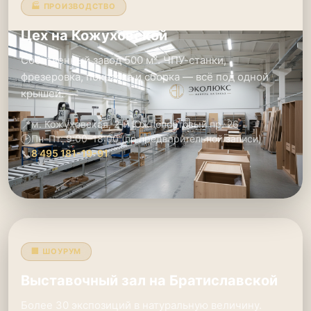
🏭 ПРОИЗВОДСТВО
Цех на Кожуховской
Собственный завод 500 м². ЧПУ-станки,
фрезеровка, покраска и сборка — всё под одной
крышей.
📍
м. Кожуховская, 2-й Южнопортовый пр. 26
🕑
Пн–Пт: 9:00–18:00 (по предварительной записи)
📞
8 495 181-19-91
🏢 ШОУРУМ
Выставочный зал на Братиславской
Более 30 экспозиций в натуральную величину.