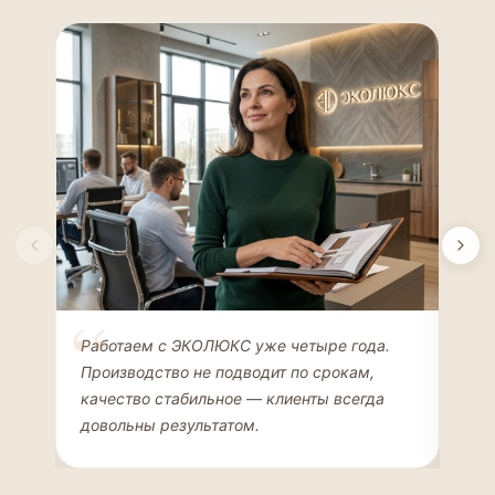
Елена Соколова
Ан
Работаем с ЭКОЛЮКС уже четыре года.
Сде
ДИЗАЙНЕР ИНТЕРЬЕРОВ
ЧАС
Производство не подводит по срокам,
Мен
качество стабильное — клиенты всегда
мон
довольны результатом.
иде