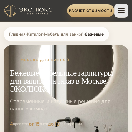
РАСЧЕТ СТОИМОСТИ
Главная
›
Каталог
›
Мебель для ванной
›
бежевые
МЕБЕЛЬ ДЛЯ ВАННОЙ
Бежевые мебельные гарнитуры
для ванной на заказ в Москве –
ЭКОЛЮКС
Современные и надежные решения для
ванных комнат
4
от 15
до 10
проектов
дней
лет гарантии