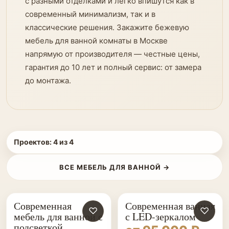
с разными отделками и легко впишутся как в
современный минимализм, так и в
классические решения. Закажите бежевую
мебель для ванной комнаты в Москве
напрямую от производителя — честные цены,
гарантия до 10 лет и полный сервис: от замера
до монтажа.
Проектов:
4
из
4
ВСЕ МЕБЕЛЬ ДЛЯ ВАННОЙ →
Современная
Современная ванная
♡
♡
мебель для ванной с
с LED-зеркалом
подсветкой