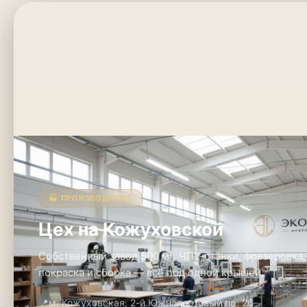
🏭 ПРОИЗВОДСТВО
Цех на Кожуховской
Собственный завод 500 м². ЧПУ-станки, фрезеровка,
покраска и сборка — всё под одной крышей.
📍
м. Кожуховская, 2-й Южнопортовый пр. 26