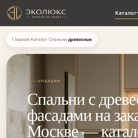
Каталог
Главная
›
Каталог
›
Спальни
›
древесные
СПАЛЬНИ
Спальни с древ
фасадами на зака
Москве — катал