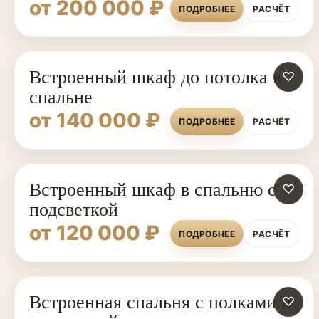
от 200 000 ₽
ПОДРОБНЕЕ
РАСЧЁТ
Встроенный шкаф до потолка в
♡
спальне
от 140 000 ₽
ПОДРОБНЕЕ
РАСЧЁТ
Встроенный шкаф в спальню с
♡
подсветкой
от 120 000 ₽
ПОДРОБНЕЕ
РАСЧЁТ
Встроенная спальня с полками и
СПАЛЬНИ НА ЗАКАЗ
♡