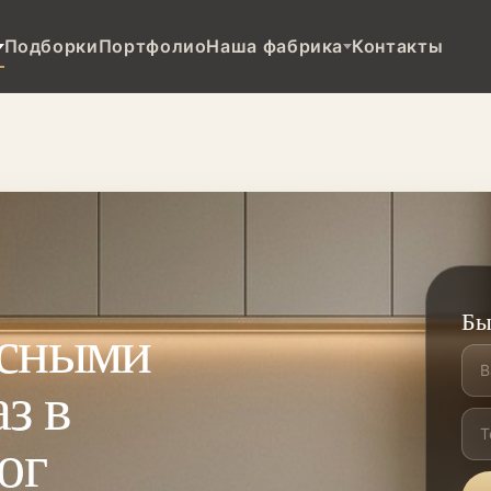
Подборки
Портфолио
Наша фабрика
Контакты
Бы
есными
з в
ог