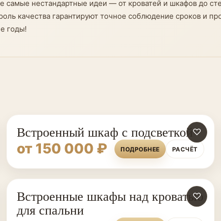
е самые нестандартные идеи — от кроватей и шкафов до ст
оль качества гарантируют точное соблюдение сроков и проз
е годы!
Встроенный шкаф с подсветкой
♡
от 150 000 ₽
ПОДРОБНЕЕ
РАСЧЁТ
Встроенные шкафы над кроватью
♡
для спальни