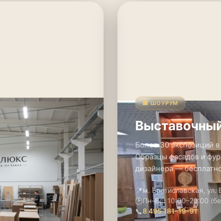
🏢 ШОУРУМ
Выставочный
Более 30 экспозиций в
Образцы фасадов и фур
дизайнера — бесплатно
📍
м. Братиславская, ул.
🕑
Пн–Вс: 10:00–20:00 (б
📞
8 495 181-19-91