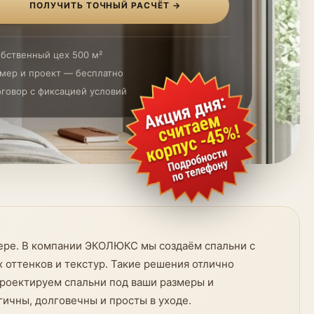
ПОЛУЧИТЬ ТОЧНЫЙ РАСЧЁТ →
бственный цех 500 м²
мер и проект — бесплатно
говор с фиксацией условий
рьере. В компании ЭКОЛЮКС мы создаём спальни с
 оттенков и текстур. Такие решения отлично
проектируем спальни под ваши размеры и
ичны, долговечны и просты в уходе.