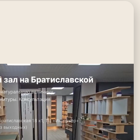
 зал на Братиславской
 натуральную величину.
нитуры. Консультация
.
 Братиславская 18 к1, ТЦ «Интерьер»
ез выходных)