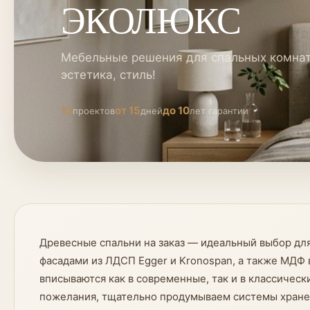
ЭКОЛЮКС
Мебельные решения для спальных комнат
эстетика, стиль!
13
от 15
до 10
проектов
дней
лет гарантии
Древесные спальни на заказ — идеальный выбор для
фасадами из ЛДСП Egger и Kronospan, а также МДФ 
вписываются как в современные, так и в классичес
пожелания, тщательно продумываем системы хранени