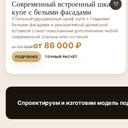
Современный встроенный шкаф-
ШКАФЫ-КУПЕ НА ЗАКАЗ
♡
купе с белыми фасадами
Стильный двухдверный шкаф-купе с гладкими
белыми фасадами и декоративной древесной
вставкой станет изысканным дополнением любой
современной спальни или гостиной.
от 86 000 ₽
от 112 000₽
ПОДРОБНЕЕ
ТОЧНЫЙ РАСЧЁТ
Спроектируем и изготовим модель по