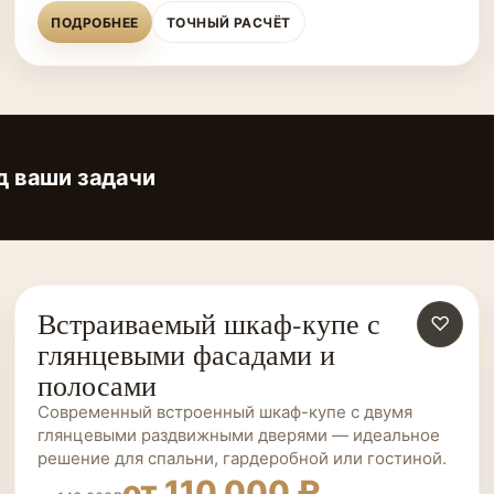
ПОДРОБНЕЕ
ТОЧНЫЙ РАСЧЁТ
д ваши задачи
Встраиваемый шкаф-купе с
ШКАФЫ-КУПЕ НА ЗАКАЗ
♡
глянцевыми фасадами и
полосами
Современный встроенный шкаф-купе с двумя
глянцевыми раздвижными дверями — идеальное
решение для спальни, гардеробной или гостиной.
от 110 000 ₽