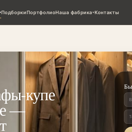
Подборки
Портфолио
Наша фабрика
Контакты
Бы
афы-купе
ве —
т