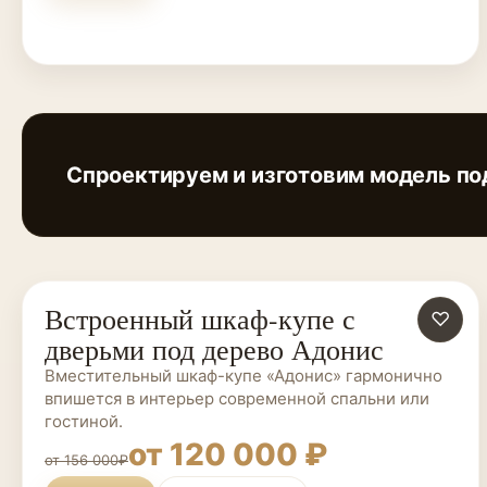
Спроектируем и изготовим модель по
Встроенный шкаф-купе с
ШКАФЫ-КУПЕ НА ЗАКАЗ
♡
дверьми под дерево Адонис
Вместительный шкаф-купе «Адонис» гармонично
впишется в интерьер современной спальни или
гостиной.
от 120 000 ₽
от 156 000₽