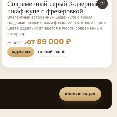
Современный серый 3-дверный
ШКАФЫ-КУПЕ НА ЗАКАЗ
♡
шкаф-купе с фрезеровкой
Элегантный встроенный шкаф-купе с тремя
гладкими раздвижными фасадами в матовом сером
цвете идеально впишется в любой современный
интерьер.
от 89 000 ₽
от 116 000₽
ПОДРОБНЕЕ
ТОЧНЫЙ РАСЧЁТ
КОНСУЛЬТАЦИЯ