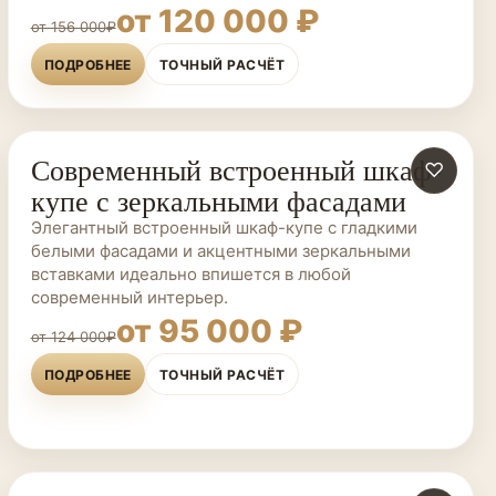
от 120 000 ₽
от 156 000₽
ПОДРОБНЕЕ
ТОЧНЫЙ РАСЧЁТ
Современный встроенный шкаф-
ШКАФЫ-КУПЕ НА ЗАКАЗ
♡
купе с зеркальными фасадами
Элегантный встроенный шкаф-купе с гладкими
белыми фасадами и акцентными зеркальными
вставками идеально впишется в любой
современный интерьер.
от 95 000 ₽
от 124 000₽
ПОДРОБНЕЕ
ТОЧНЫЙ РАСЧЁТ