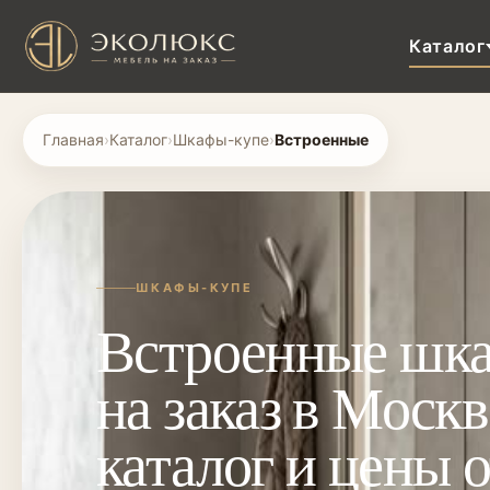
Каталог
Главная
›
Каталог
›
Шкафы-купе
›
Встроенные
ШКАФЫ-КУПЕ
Встроенные шк
на заказ в Моск
каталог и цены о