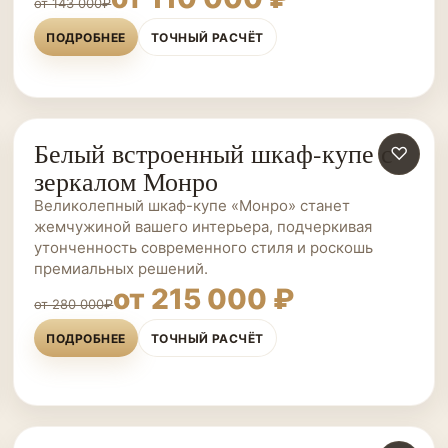
от 143 000₽
ПОДРОБНЕЕ
ТОЧНЫЙ РАСЧЁТ
Белый встроенный шкаф-купе с
ШКАФЫ-КУПЕ НА ЗАКАЗ
♡
зеркалом Монро
Великолепный шкаф-купе «Монро» станет
жемчужиной вашего интерьера, подчеркивая
утонченность современного стиля и роскошь
премиальных решений.
от 215 000 ₽
от 280 000₽
ПОДРОБНЕЕ
ТОЧНЫЙ РАСЧЁТ