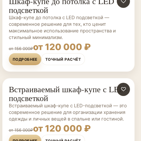
Шкаф-купе до потолка с LED
ШКАФЫ-КУПЕ НА ЗАКАЗ
♡
подсветкой
Шкаф-купе до потолка с LED подсветкой —
современное решение для тех, кто ценит
максимальное использование пространства и
стильный минимализм.
от 120 000 ₽
от 156 000₽
ПОДРОБНЕЕ
ТОЧНЫЙ РАСЧЁТ
Встраиваемый шкаф-купе с LED-
ШКАФЫ-КУПЕ НА ЗАКАЗ
♡
подсветкой
Встраиваемый шкаф-купе с LED-подсветкой — это
современное решение для организации хранения
одежды и личных вещей в спальне или гостиной.
от 120 000 ₽
от 156 000₽
ПОДРОБНЕЕ
ТОЧНЫЙ РАСЧЁТ