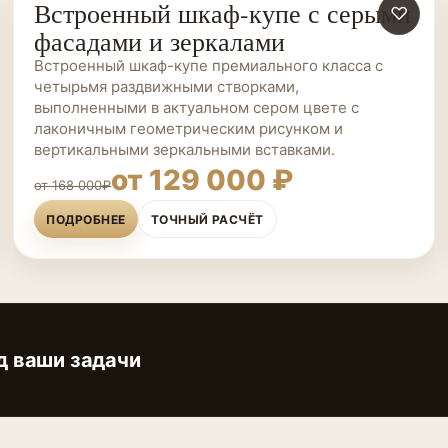
Встроенный шкаф-купе с серыми
ШКАФЫ-КУПЕ НА ЗАКАЗ
♡
фасадами и зеркалами
Встроенный шкаф-купе премиального класса с
четырьмя раздвижными створками,
выполненными в актуальном сером цвете с
лаконичным геометрическим рисунком и
вертикальными зеркальными вставками.
от 129 000 ₽
от 168 000₽
ПОДРОБНЕЕ
ТОЧНЫЙ РАСЧЁТ
д ваши задачи