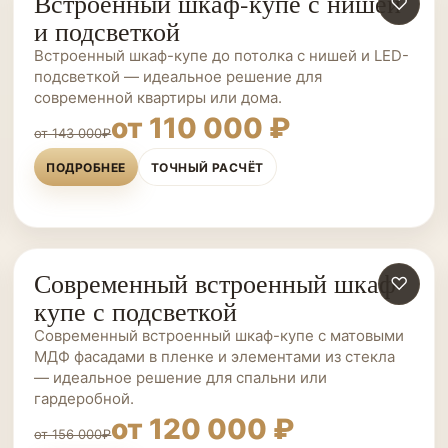
Встроенный шкаф-купе с нишей
ШКАФЫ-КУПЕ НА ЗАКАЗ
♡
и подсветкой
Встроенный шкаф-купе до потолка с нишей и LED-
подсветкой — идеальное решение для
современной квартиры или дома.
от 110 000 ₽
от 143 000₽
ПОДРОБНЕЕ
ТОЧНЫЙ РАСЧЁТ
Современный встроенный шкаф-
ШКАФЫ-КУПЕ НА ЗАКАЗ
♡
купе с подсветкой
Современный встроенный шкаф-купе с матовыми
МДФ фасадами в пленке и элементами из стекла
— идеальное решение для спальни или
гардеробной.
от 120 000 ₽
от 156 000₽