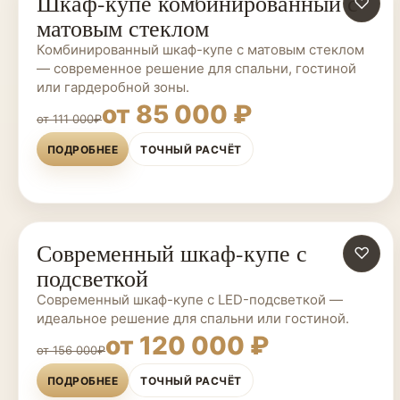
Шкаф-купе комбинированный с
ШКАФЫ-КУПЕ НА ЗАКАЗ
♡
матовым стеклом
Комбинированный шкаф-купе с матовым стеклом
— современное решение для спальни, гостиной
или гардеробной зоны.
от 85 000 ₽
от 111 000₽
ПОДРОБНЕЕ
ТОЧНЫЙ РАСЧЁТ
Современный шкаф-купе с
ШКАФЫ-КУПЕ НА ЗАКАЗ
♡
подсветкой
Современный шкаф-купе с LED-подсветкой —
идеальное решение для спальни или гостиной.
от 120 000 ₽
от 156 000₽
ПОДРОБНЕЕ
ТОЧНЫЙ РАСЧЁТ