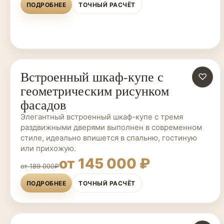
ПОДРОБНЕЕ
ТОЧНЫЙ РАСЧЁТ
Встроенный шкаф-купе с
ШКАФЫ-КУПЕ НА ЗАКАЗ
♡
геометрическим рисунком
фасадов
Элегантный встроенный шкаф-купе с тремя
раздвижными дверями выполнен в современном
стиле, идеально впишется в спальню, гостиную
или прихожую.
от 145 000 ₽
от 189 000₽
ПОДРОБНЕЕ
ТОЧНЫЙ РАСЧЁТ