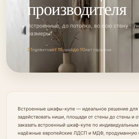
производителя
Встроенные, до потолка, во всю стену - 
размеры!
31
от 15
до 10
проектов
дней
лет гарантии
Встроенные шкафы-купе — идеальное решение для р
задействовать ниши, площади от стены до стены и 
заказать встроенный шкаф-купе по индивидуальным
надёжные европейские ЛДСП и МДФ, продуманную фу