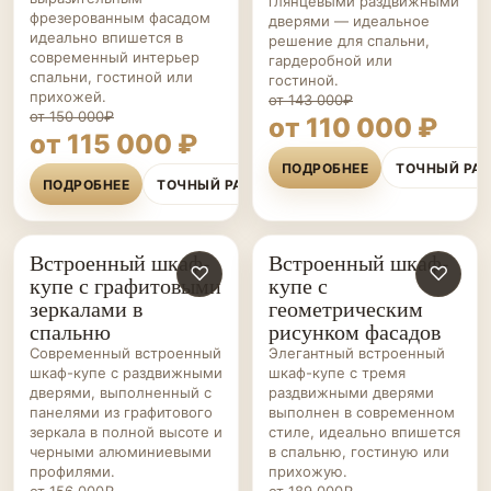
глянцевыми раздвижными
фрезерованным фасадом
дверями — идеальное
идеально впишется в
решение для спальни,
современный интерьер
гардеробной или
спальни, гостиной или
гостиной.
прихожей.
от 143 000₽
от 150 000₽
от 110 000 ₽
от 115 000 ₽
ПОДРОБНЕЕ
ТОЧНЫЙ РА
ПОДРОБНЕЕ
ТОЧНЫЙ РАСЧЁТ
Встроенный шкаф-
Встроенный шкаф-
ШКАФЫ-
♡
ШКАФЫ-
♡
купе с графитовыми
купе с
КУПЕ НА ЗАКАЗ
КУПЕ НА ЗАКАЗ
зеркалами в
геометрическим
спальню
рисунком фасадов
Современный встроенный
Элегантный встроенный
шкаф-купе с раздвижными
шкаф-купе с тремя
дверями, выполненный с
раздвижными дверями
панелями из графитового
выполнен в современном
зеркала в полной высоте и
стиле, идеально впишется
черными алюминиевыми
в спальню, гостиную или
профилями.
прихожую.