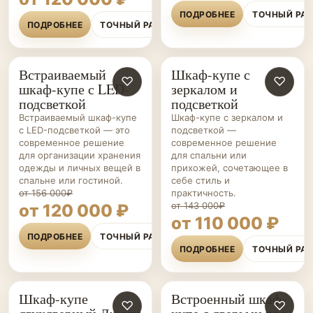
ПОДРОБНЕЕ
ТОЧНЫЙ РА
ПОДРОБНЕЕ
ТОЧНЫЙ РАСЧЁТ
Встраиваемый
Шкаф-купе с
ШКАФЫ-
♡
ШКАФЫ-
♡
шкаф-купе с LED-
зеркалом и
КУПЕ НА ЗАКАЗ
КУПЕ НА ЗАКАЗ
подсветкой
подсветкой
Встраиваемый шкаф-купе
Шкаф-купе с зеркалом и
с LED-подсветкой — это
подсветкой —
современное решение
современное решение
для организации хранения
для спальни или
одежды и личных вещей в
прихожей, сочетающее в
спальне или гостиной.
себе стиль и
от 156 000₽
практичность.
от 143 000₽
от 120 000 ₽
от 110 000 ₽
ПОДРОБНЕЕ
ТОЧНЫЙ РАСЧЁТ
ПОДРОБНЕЕ
ТОЧНЫЙ РА
Шкаф-купе
Встроенный шкаф-
ШКАФЫ-
♡
ШКАФЫ-
♡