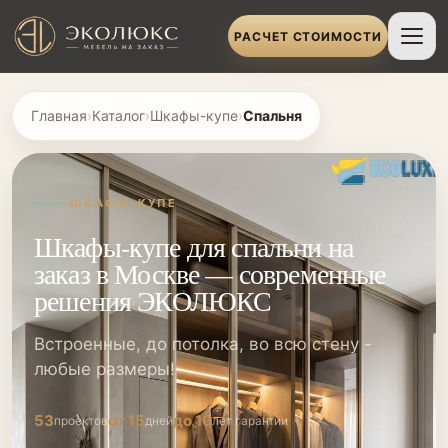
РАСЧЕТ СТОИМОСТИ
Главная
›
Каталог
›
Шкафы-купе
›
Спальня
ШКАФЫ-КУПЕ
Шкафы-купе для спальни на
заказ в Москве — современные
решения ЭКОЛЮКС
Встроенные, до потолка, во всю стену -
любые размеры!
53
от 15
до 10
проектов
дней
лет гарантии