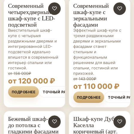
Современный
Современный
ШКАФЫ-
♡
ШКАФЫ-
♡
четырехдверный
шкаф-купе с
КУПЕ НА ЗАКАЗ
КУПЕ НА ЗАКАЗ
шкаф-купе с LED-
зеркальными
подсветкой
фасадами
Вместительный шкаф-
Эффектный шкаф-купе с
купе с четырьмя
тремя раздвижными
раздвижными дверями и
дверями и зеркальными
интегрированной LED-
фасадами станет
подсветкой идеально
стильным и
впишется в современный
функциональным
интерьер спальни или
решением для вашей
гостиной.
спальни, гостиной или
от 156 000₽
прихожей.
от 143 000₽
от 120 000 ₽
от 110 000 ₽
ПОДРОБНЕЕ
ТОЧНЫЙ РАСЧЁТ
ПОДРОБНЕЕ
ТОЧНЫЙ РА
Бежевый шкаф-купе
Шкаф-купе Дуб
ШКАФЫ-
♡
ШКАФЫ-
♡
до потолка с
Каселла
КУПЕ НА ЗАКАЗ
КУПЕ НА ЗАКАЗ
гладкими фасадами
коричневый (арт.