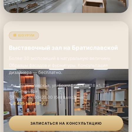
🏢 ШОУРУМ
Выставочный зал на Братиславской
Более 30 экспозиций в натуральную величину.
Образцы фасадов и фурнитуры. Консультация
дизайнера — бесплатно.
📍
м. Братиславская, ул. Братиславская 18 к1, ТЦ
«Интерьер»
🕑
Пн–Вс: 10:00–20:00 (без выходных)
📞
8 495 181-19-91
ЗАПИСАТЬСЯ НА КОНСУЛЬТАЦИЮ