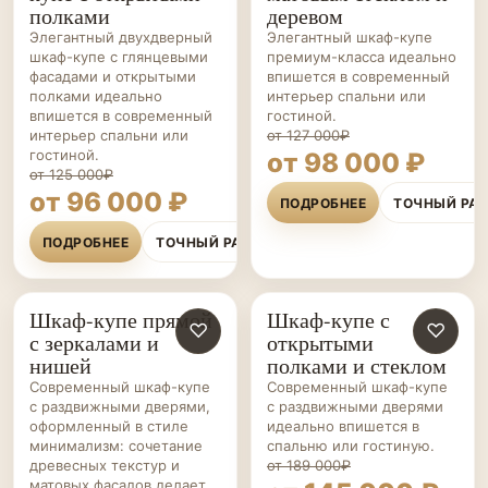
полками
деревом
Элегантный двухдверный
Элегантный шкаф-купе
шкаф-купе с глянцевыми
премиум-класса идеально
фасадами и открытыми
впишется в современный
полками идеально
интерьер спальни или
впишется в современный
гостиной.
интерьер спальни или
от 127 000₽
гостиной.
от 98 000 ₽
от 125 000₽
от 96 000 ₽
ПОДРОБНЕЕ
ТОЧНЫЙ РА
ПОДРОБНЕЕ
ТОЧНЫЙ РАСЧЁТ
Шкаф-купе прямой
Шкаф-купе с
ШКАФЫ-
♡
ШКАФЫ-
♡
с зеркалами и
открытыми
КУПЕ НА ЗАКАЗ
КУПЕ НА ЗАКАЗ
нишей
полками и стеклом
Современный шкаф-купе
Современный шкаф-купе
с раздвижными дверями,
с раздвижными дверями
оформленный в стиле
идеально впишется в
минимализм: сочетание
спальню или гостиную.
древесных текстур и
от 189 000₽
матовых фасадов делает