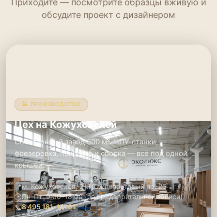
Приходите — посмотрите образцы вживую и
обсудите проект с дизайнером
🏭 ПРОИЗВОДСТВО
Цех на Кожуховской
Собственный завод 500 м². ЧПУ-станки,
фрезеровка, покраска и сборка — всё под одной
крышей.
📍
м. Кожуховская, 2-й Южнопортовый пр. 26
🕑
Пн–Пт: 9:00–18:00 (по предварительной записи)
📞
8 495 181-19-91