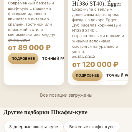
H1386 ST40), Egger
Современный бежевый
шкаф-купе с гладкими
Шкаф-купе с тёплым
фасадами идеально
древесным характером:
впишется в интерьер
фасады в декоре Egger
спальни, гостиной или
Дуб Каселла коричневый
прихожей в стиле
H1386 ST40 с
минимализм или модерн.
выразительными порами и
от 116 000₽
живыми волокнами
от 89 000 ₽
смотрятся натурально и
уютно.
от 156 000₽
ПОДРОБНЕЕ
ТОЧНЫЙ РАСЧЁТ
от 120 000 ₽
ПОДРОБНЕЕ
ТОЧНЫЙ РА
Все позиции загружены
Другие подборки Шкафы-купе
3-дверные шкафы-купе
Бежевые шкафы-купе