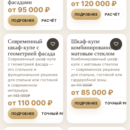
фасадами
от 120 000 ₽
от 95 000 ₽
ПОДРОБНЕЕ
РАСЧЁТ
ПОДРОБНЕЕ
РАСЧЁТ
Современный
Шкаф-купе
ШКАФЫ-
♡
ШКАФЫ-
♡
шкаф-купе с
комбинированный с
КУПЕ НА ЗАКАЗ
КУПЕ НА ЗАКАЗ
геометрией фасада
матовым стеклом
Современный шкаф-купе
Комбинированный шкаф-
с геометрией фасада —
купе с матовым стеклом
это стильное и
— современное решение
функциональное решение
для спальни, гостиной или
для спальни или гостиной
гардеробной зоны.
в современном
от 111 000₽
интерьере.
от 85 000 ₽
от 143 000₽
от 110 000 ₽
ПОДРОБНЕЕ
ТОЧНЫЙ РА
ПОДРОБНЕЕ
ТОЧНЫЙ РАСЧЁТ