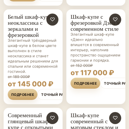
Белый шкаф-купе
Шкаф-купе с
ШКАФЫ-
♡
ШКАФЫ-
♡
неоклассика с
фрезеровкой Дзен в
КУПЕ НА ЗАКАЗ
КУПЕ НА ЗАКАЗ
зеркалами и
современном стиле
фрезеровкой
Элегантный шкаф-купе
«Дзен» идеально
Элегантный трёхдверный
впишется в современный
шкаф-купе в белом цвете
интерьер, наполнив
выполнен в стиле
пространство ощущением
неоклассика и станет
гармонии и порядка.
идеальным решением для
от 152 000₽
спальни или современной
от 117 000 ₽
гостиной.
от 189 000₽
от 145 000 ₽
ПОДРОБНЕЕ
ТОЧНЫЙ РА
ПОДРОБНЕЕ
ТОЧНЫЙ РАСЧЁТ
Современный
Шкаф-купе
ШКАФЫ-
♡
ШКАФЫ-
♡
глянцевый шкаф-
современный с
КУПЕ НА ЗАКАЗ
КУПЕ НА ЗАКАЗ
купе с открытыми
матовым стеклом и