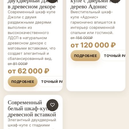
двухдверный Джоли
купе с дверьми под
КУПЕ НА ЗАКАЗ
КУПЕ НА ЗАКАЗ
в древесном декоре
дерево Адонис
Современный шкаф-купе
Вместительный шкаф-
Джоли с двумя
купе «Адонис»
раздвижными дверями
гармонично впишется в
выполнен из
интерьер современной
высококачественного
спальни или гостиной.
ЛДСП в натуральном
от 156 000₽
древесном декоре с
от 120 000 ₽
матовыми вставками, что
создает элегантный и
ПОДРОБНЕЕ
ТОЧНЫЙ РА
сбалансированный вид.
от 81 000₽
от 62 000 ₽
ПОДРОБНЕЕ
ТОЧНЫЙ РАСЧЁТ
Современный
ШКАФЫ-
♡
белый шкаф-купе с
КУПЕ НА ЗАКАЗ
древесной вставкой
Элегантный двухдверный
шкаф-купе с гладкими