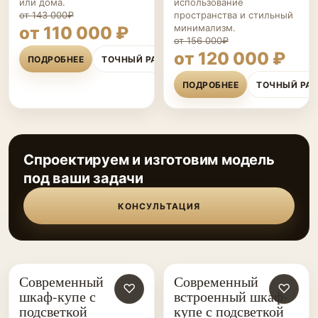
или дома.
использование
от 143 000₽
пространства и стильный
минимализм.
от 110 000 ₽
от 156 000₽
от 120 000 ₽
ПОДРОБНЕЕ
ТОЧНЫЙ РАСЧЁТ
ПОДРОБНЕЕ
ТОЧНЫЙ РА
Спроектируем и изготовим модель
под ваши задачи
КОНСУЛЬТАЦИЯ
Современный
Современный
ШКАФЫ-
♡
ШКАФЫ-
♡
шкаф-купе с
встроенный шкаф-
КУПЕ НА ЗАКАЗ
КУПЕ НА ЗАКАЗ
подсветкой
купе с подсветкой