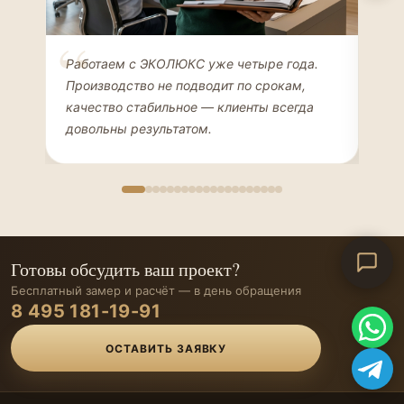
Елена Соколова
Ан
Работаем с ЭКОЛЮКС уже четыре года.
Сде
ДИЗАЙНЕР ИНТЕРЬЕРОВ
ЧАС
Производство не подводит по срокам,
Мен
качество стабильное — клиенты всегда
мон
довольны результатом.
иде
Готовы обсудить ваш проект?
Бесплатный замер и расчёт — в день обращения
8 495 181-19-91
ОСТАВИТЬ ЗАЯВКУ