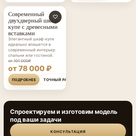
Современный
ШКАФЫ-
♡
двухдверный шкаф-
КУПЕ НА ЗАКАЗ
купе с древесными
вставками
Элегантный шкаф-купе
идеально впишется в
современный интерьер
спальни или гостиной.
от 101 000₽
от 78 000 ₽
ПОДРОБНЕЕ
ТОЧНЫЙ РАСЧЁТ
Спроектируем и изготовим модель
под ваши задачи
КОНСУЛЬТАЦИЯ