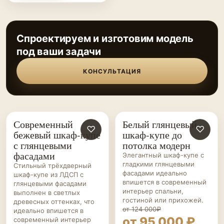
Спроектируем и изготовим модель
под ваши задачи
КОНСУЛЬТАЦИЯ
Современный
Белый глянцевый
ШКАФЫ-
♡
ШКАФЫ-
♡
бежевый шкаф-купе
шкаф-купе до
КУПЕ НА ЗАКАЗ
КУПЕ НА ЗАКАЗ
с глянцевыми
потолка модерн
фасадами
Элегантный шкаф-купе с
гладкими глянцевыми
Стильный трёхдверный
фасадами идеально
шкаф-купе из ЛДСП с
впишется в современный
глянцевыми фасадами
интерьер спальни,
выполнен в светлых
гостиной или прихожей.
древесных оттенках, что
от 124 000₽
идеально впишется в
от 95 000 ₽
современный интерьер