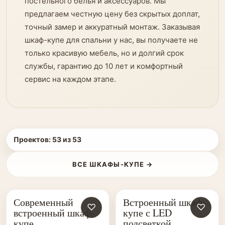
постельного белья и аксессуаров. Мы
предлагаем честную цену без скрытых доплат,
точный замер и аккуратный монтаж. Заказывая
шкаф-купе для спальни у нас, вы получаете не
только красивую мебель, но и долгий срок
службы, гарантию до 10 лет и комфортный
сервис на каждом этапе.
Проектов:
53
из
53
ВСЕ ШКАФЫ-КУПЕ →
Современный
Встроенный шкаф-
♡
♡
встроенный шкаф-
купе с LED
купе
подсветкой