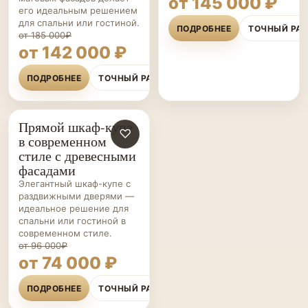
от 145 000 ₽
его идеальным решением
для спальни или гостиной.
ПОДРОБНЕЕ
ТОЧНЫЙ РА
от 185 000₽
от 142 000 ₽
ПОДРОБНЕЕ
ТОЧНЫЙ РАСЧЁТ
Прямой шкаф-купе
ШКАФЫ-
♡
в современном
КУПЕ НА ЗАКАЗ
стиле с древесными
фасадами
Элегантный шкаф-купе с
раздвижными дверями —
идеальное решение для
спальни или гостиной в
современном стиле.
от 96 000₽
от 74 000 ₽
ПОДРОБНЕЕ
ТОЧНЫЙ РАСЧЁТ