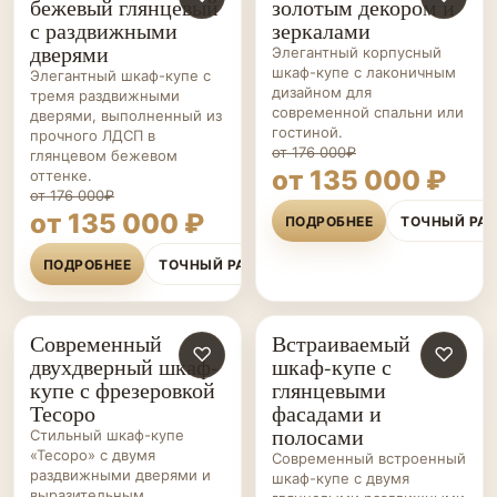
бежевый глянцевый
золотым декором и
КУПЕ НА ЗАКАЗ
КУПЕ НА ЗАКАЗ
с раздвижными
зеркалами
дверями
Элегантный корпусный
шкаф-купе с лаконичным
Элегантный шкаф-купе с
дизайном для
тремя раздвижными
современной спальни или
дверями, выполненный из
гостиной.
прочного ЛДСП в
от 176 000₽
глянцевом бежевом
от 135 000 ₽
оттенке.
от 176 000₽
от 135 000 ₽
ПОДРОБНЕЕ
ТОЧНЫЙ РА
ПОДРОБНЕЕ
ТОЧНЫЙ РАСЧЁТ
Современный
Встраиваемый
ШКАФЫ-
♡
ШКАФЫ-
♡
двухдверный шкаф-
шкаф-купе с
КУПЕ НА ЗАКАЗ
КУПЕ НА ЗАКАЗ
купе с фрезеровкой
глянцевыми
Тесоро
фасадами и
полосами
Стильный шкаф-купе
«Тесоро» с двумя
Современный встроенный
раздвижными дверями и
шкаф-купе с двумя
выразительным