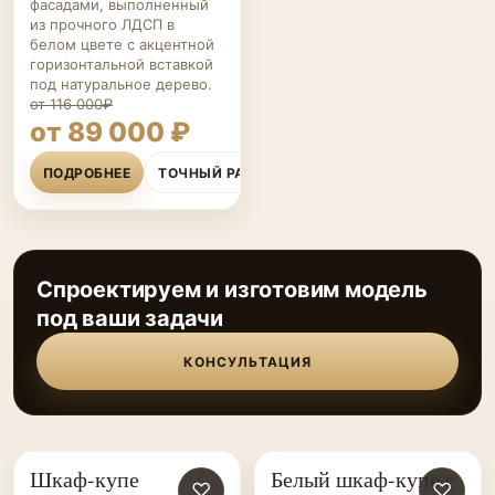
фасадами, выполненный
из прочного ЛДСП в
белом цвете с акцентной
горизонтальной вставкой
под натуральное дерево.
от 116 000₽
от 89 000 ₽
ПОДРОБНЕЕ
ТОЧНЫЙ РАСЧЁТ
Спроектируем и изготовим модель
под ваши задачи
КОНСУЛЬТАЦИЯ
Шкаф-купе
Белый шкаф-купе с
ШКАФЫ-
♡
ШКАФЫ-
♡