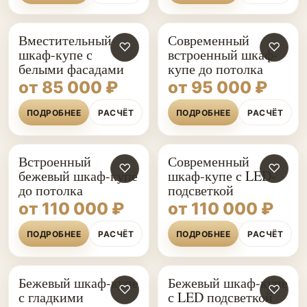
Вместительный
Современный
♡
♡
шкаф-купе с
встроенный шкаф-
белыми фасадами
купе до потолка
от 85 000 ₽
от 95 000 ₽
ПОДРОБНЕЕ
РАСЧЁТ
ПОДРОБНЕЕ
РАСЧЁТ
Встроенный
Современный
♡
♡
бежевый шкаф-купе
шкаф-купе с LED-
до потолка
подсветкой
от 110 000 ₽
от 110 000 ₽
ПОДРОБНЕЕ
РАСЧЁТ
ПОДРОБНЕЕ
РАСЧЁТ
Бежевый шкаф-купе
Бежевый шкаф-купе
♡
♡
с гладкими
с LED подсветкой