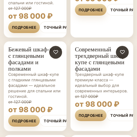
спальни или гостиной.
от 127 000₽
ПОДРОБНЕЕ
ТОЧНЫЙ РА
от 98 000 ₽
ПОДРОБНЕЕ
ТОЧНЫЙ РАСЧЁТ
Бежевый шкаф-купе
Современный
ШКАФЫ-
♡
ШКАФЫ-
♡
с глянцевыми
трехдверный шкаф-
КУПЕ НА ЗАКАЗ
КУПЕ НА ЗАКАЗ
фасадами и
купе с глянцевыми
полками
фасадами
Современный шкаф-купе
Трехдверный шкаф-купе
с гладкими глянцевыми
премиум-класса —
фасадами — идеальное
идеальный выбор для
решение для спальни или
современных интерьеров.
гостиной.
от 127 000₽
от 127 000₽
от 98 000 ₽
от 98 000 ₽
ПОДРОБНЕЕ
ТОЧНЫЙ РА
ПОДРОБНЕЕ
ТОЧНЫЙ РАСЧЁТ