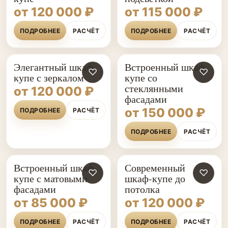
от 120 000 ₽
от 115 000 ₽
ПОДРОБНЕЕ
РАСЧЁТ
ПОДРОБНЕЕ
РАСЧЁТ
Элегантный шкаф-
Встроенный шкаф-
♡
♡
купе с зеркалом
купе со
стеклянными
от 120 000 ₽
фасадами
от 150 000 ₽
ПОДРОБНЕЕ
РАСЧЁТ
ПОДРОБНЕЕ
РАСЧЁТ
Встроенный шкаф-
Современный
♡
♡
купе с матовыми
шкаф-купе до
фасадами
потолка
от 85 000 ₽
от 120 000 ₽
ПОДРОБНЕЕ
РАСЧЁТ
ПОДРОБНЕЕ
РАСЧЁТ