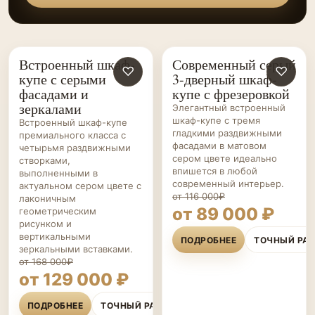
Встроенный шкаф-
Современный серый
ШКАФЫ-
♡
ШКАФЫ-
♡
купе с серыми
3-дверный шкаф-
КУПЕ НА ЗАКАЗ
КУПЕ НА ЗАКАЗ
фасадами и
купе с фрезеровкой
зеркалами
Элегантный встроенный
шкаф-купе с тремя
Встроенный шкаф-купе
гладкими раздвижными
премиального класса с
фасадами в матовом
четырьмя раздвижными
сером цвете идеально
створками,
впишется в любой
выполненными в
современный интерьер.
актуальном сером цвете с
от 116 000₽
лаконичным
от 89 000 ₽
геометрическим
рисунком и
вертикальными
ПОДРОБНЕЕ
ТОЧНЫЙ РА
зеркальными вставками.
от 168 000₽
от 129 000 ₽
ПОДРОБНЕЕ
ТОЧНЫЙ РАСЧЁТ