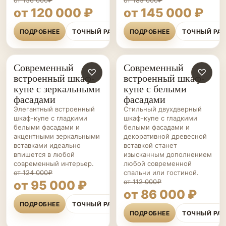
от 156 000₽
от 189 000₽
от 120 000 ₽
от 145 000 ₽
ПОДРОБНЕЕ
ТОЧНЫЙ РАСЧЁТ
ПОДРОБНЕЕ
ТОЧНЫЙ РА
Современный
Современный
ШКАФЫ-
♡
ШКАФЫ-
♡
встроенный шкаф-
встроенный шкаф-
КУПЕ НА ЗАКАЗ
КУПЕ НА ЗАКАЗ
купе с зеркальными
купе с белыми
фасадами
фасадами
Элегантный встроенный
Стильный двухдверный
шкаф-купе с гладкими
шкаф-купе с гладкими
белыми фасадами и
белыми фасадами и
акцентными зеркальными
декоративной древесной
вставками идеально
вставкой станет
впишется в любой
изысканным дополнением
современный интерьер.
любой современной
от 124 000₽
спальни или гостиной.
от 112 000₽
от 95 000 ₽
от 86 000 ₽
ПОДРОБНЕЕ
ТОЧНЫЙ РАСЧЁТ
ПОДРОБНЕЕ
ТОЧНЫЙ РА