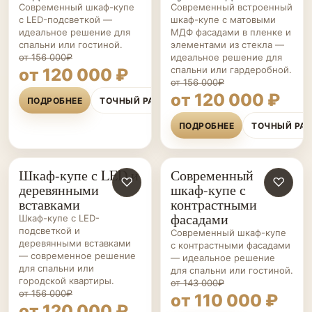
Современный шкаф-купе
Современный встроенный
с LED-подсветкой —
шкаф-купе с матовыми
идеальное решение для
МДФ фасадами в пленке и
спальни или гостиной.
элементами из стекла —
от 156 000₽
идеальное решение для
спальни или гардеробной.
от 120 000 ₽
от 156 000₽
от 120 000 ₽
ПОДРОБНЕЕ
ТОЧНЫЙ РАСЧЁТ
ПОДРОБНЕЕ
ТОЧНЫЙ РА
Шкаф-купе с LED и
Современный
ШКАФЫ-
♡
ШКАФЫ-
♡
деревянными
шкаф-купе с
КУПЕ НА ЗАКАЗ
КУПЕ НА ЗАКАЗ
вставками
контрастными
фасадами
Шкаф-купе с LED-
подсветкой и
Современный шкаф-купе
деревянными вставками
с контрастными фасадами
— современное решение
— идеальное решение
для спальни или
для спальни или гостиной.
городской квартиры.
от 143 000₽
от 156 000₽
от 110 000 ₽
от 120 000 ₽