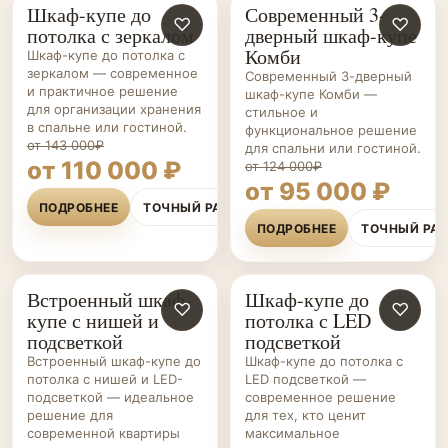
Шкаф-купе до
Современный 3-
ШКАФЫ-
♡
ШКАФЫ-
♡
потолка с зеркалом
дверный шкаф-купе
КУПЕ НА ЗАКАЗ
КУПЕ НА ЗАКАЗ
Комби
Шкаф-купе до потолка с
зеркалом — современное
Современный 3-дверный
и практичное решение
шкаф-купе Комби —
для организации хранения
стильное и
в спальне или гостиной.
функциональное решение
от 143 000₽
для спальни или гостиной.
от 110 000 ₽
от 124 000₽
от 95 000 ₽
ПОДРОБНЕЕ
ТОЧНЫЙ РАСЧЁТ
ПОДРОБНЕЕ
ТОЧНЫЙ РА
Встроенный шкаф-
Шкаф-купе до
ШКАФЫ-
♡
ШКАФЫ-
♡
купе с нишей и
потолка с LED
КУПЕ НА ЗАКАЗ
КУПЕ НА ЗАКАЗ
подсветкой
подсветкой
Встроенный шкаф-купе до
Шкаф-купе до потолка с
потолка с нишей и LED-
LED подсветкой —
подсветкой — идеальное
современное решение
решение для
для тех, кто ценит
современной квартиры
максимальное