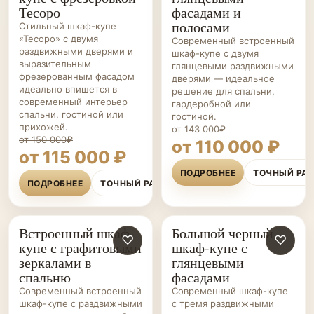
Тесоро
фасадами и
полосами
Стильный шкаф-купе
«Тесоро» с двумя
Современный встроенный
раздвижными дверями и
шкаф-купе с двумя
выразительным
глянцевыми раздвижными
фрезерованным фасадом
дверями — идеальное
идеально впишется в
решение для спальни,
современный интерьер
гардеробной или
спальни, гостиной или
гостиной.
прихожей.
от 143 000₽
от 150 000₽
от 110 000 ₽
от 115 000 ₽
ПОДРОБНЕЕ
ТОЧНЫЙ РА
ПОДРОБНЕЕ
ТОЧНЫЙ РАСЧЁТ
Встроенный шкаф-
Большой черный
ШКАФЫ-
♡
ШКАФЫ-
♡
купе с графитовыми
шкаф-купе с
КУПЕ НА ЗАКАЗ
КУПЕ НА ЗАКАЗ
зеркалами в
глянцевыми
спальню
фасадами
Современный встроенный
Современный шкаф-купе
шкаф-купе с раздвижными
с тремя раздвижными