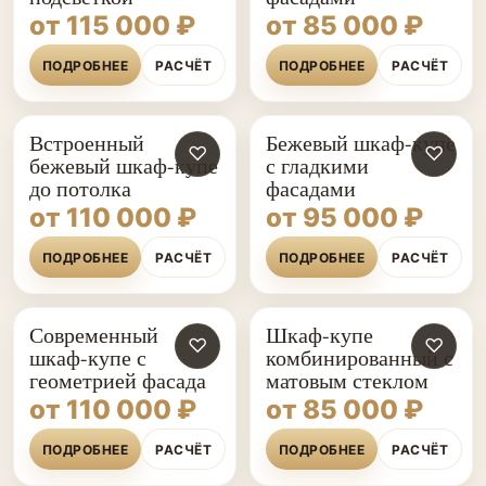
от 115 000 ₽
от 85 000 ₽
ПОДРОБНЕЕ
РАСЧЁТ
ПОДРОБНЕЕ
РАСЧЁТ
Встроенный
Бежевый шкаф-купе
♡
♡
бежевый шкаф-купе
с гладкими
до потолка
фасадами
от 110 000 ₽
от 95 000 ₽
ПОДРОБНЕЕ
РАСЧЁТ
ПОДРОБНЕЕ
РАСЧЁТ
Современный
Шкаф-купе
♡
♡
шкаф-купе с
комбинированный с
геометрией фасада
матовым стеклом
от 110 000 ₽
от 85 000 ₽
ПОДРОБНЕЕ
РАСЧЁТ
ПОДРОБНЕЕ
РАСЧЁТ