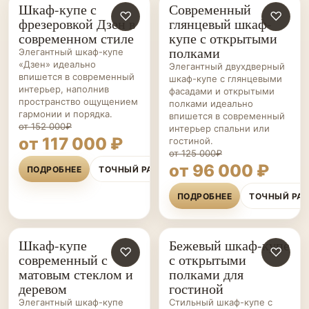
Шкаф-купе с
Современный
ШКАФЫ-
♡
ШКАФЫ-
♡
фрезеровкой Дзен в
глянцевый шкаф-
КУПЕ НА ЗАКАЗ
КУПЕ НА ЗАКАЗ
современном стиле
купе с открытыми
полками
Элегантный шкаф-купе
«Дзен» идеально
Элегантный двухдверный
впишется в современный
шкаф-купе с глянцевыми
интерьер, наполнив
фасадами и открытыми
пространство ощущением
полками идеально
гармонии и порядка.
впишется в современный
от 152 000₽
интерьер спальни или
от 117 000 ₽
гостиной.
от 125 000₽
от 96 000 ₽
ПОДРОБНЕЕ
ТОЧНЫЙ РАСЧЁТ
ПОДРОБНЕЕ
ТОЧНЫЙ РА
Шкаф-купе
Бежевый шкаф-купе
ШКАФЫ-
♡
ШКАФЫ-
♡
современный с
с открытыми
КУПЕ НА ЗАКАЗ
КУПЕ НА ЗАКАЗ
матовым стеклом и
полками для
деревом
гостиной
Элегантный шкаф-купе
Стильный шкаф-купе с