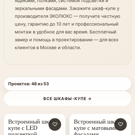
ящиками, полками, системой подсветки и
зеркальными фасадами. Закажите шкаф-купе у
производителя ЭКОЛЮКС — получите честную
цену, гарантию до 10 лет и профессиональный
монтаж в удобное для вас время. Бесплатный
замер и помощь в проектировании — для всех
клиентов в Москве и области.
Проектов:
48
из
53
ВСЕ ШКАФЫ-КУПЕ →
Встроенный шкаф-
Встроенный шкаф-
♡
♡
купе с LED
купе с матовыми
подсветкой
фасадами