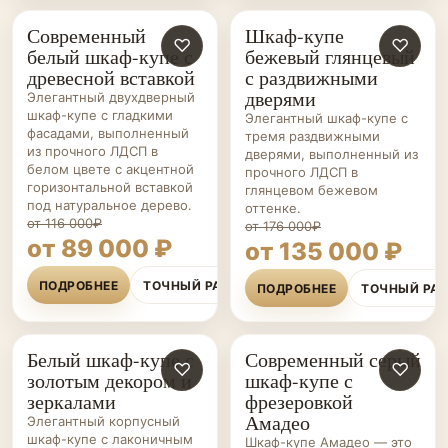
Современный
Шкаф-купе
ШКАФЫ-
♡
ШКАФЫ-
♡
белый шкаф-купе с
бежевый глянцевый
КУПЕ НА ЗАКАЗ
КУПЕ НА ЗАКАЗ
древесной вставкой
с раздвижными
дверями
Элегантный двухдверный
шкаф-купе с гладкими
Элегантный шкаф-купе с
фасадами, выполненный
тремя раздвижными
из прочного ЛДСП в
дверями, выполненный из
белом цвете с акцентной
прочного ЛДСП в
горизонтальной вставкой
глянцевом бежевом
под натуральное дерево.
оттенке.
от 116 000₽
от 176 000₽
от 89 000 ₽
от 135 000 ₽
ПОДРОБНЕЕ
ТОЧНЫЙ РАСЧЁТ
ПОДРОБНЕЕ
ТОЧНЫЙ РА
Белый шкаф-купе с
Современный серый
ШКАФЫ-
♡
ШКАФЫ-
♡
золотым декором и
шкаф-купе с
КУПЕ НА ЗАКАЗ
КУПЕ НА ЗАКАЗ
зеркалами
фрезеровкой
Амадео
Элегантный корпусный
шкаф-купе с лаконичным
Шкаф-купе Амадео — это