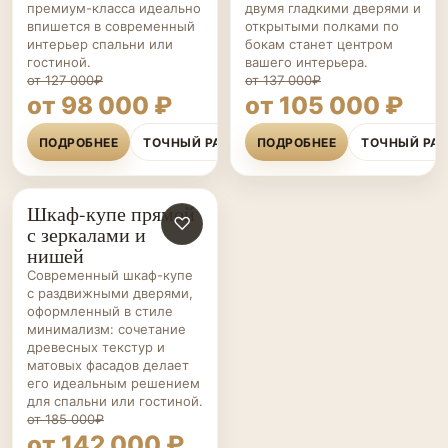
премиум-класса идеально
двумя гладкими дверями и
впишется в современный
открытыми полками по
интерьер спальни или
бокам станет центром
гостиной.
вашего интерьера.
от 127 000₽
от 137 000₽
от 98 000 ₽
от 105 000 ₽
ПОДРОБНЕЕ
ТОЧНЫЙ РАСЧЁТ
ПОДРОБНЕЕ
ТОЧНЫЙ РА
Шкаф-купе прямой
ШКАФЫ-
♡
с зеркалами и
КУПЕ НА ЗАКАЗ
нишей
Современный шкаф-купе
с раздвижными дверями,
оформленный в стиле
минимализм: сочетание
древесных текстур и
матовых фасадов делает
его идеальным решением
для спальни или гостиной.
от 185 000₽
от 142 000 ₽