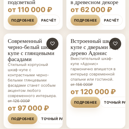
подсветкой
в древесном декоре
от 110 000 ₽
от 62 000 ₽
ПОДРОБНЕЕ
РАСЧЁТ
ПОДРОБНЕЕ
РАСЧЁТ
Современный
Встроенный шкаф-
ШКАФЫ-
♡
ШКАФЫ-
♡
черно-белый шкаф-
купе с дверьми под
КУПЕ НА ЗАКАЗ
КУПЕ НА ЗАКАЗ
купе с глянцевыми
дерево Адонис
фасадами
Вместительный шкаф-
купе «Адонис»
Стильный корпусный
гармонично впишется в
шкаф-купе с
интерьер современной
контрастными черно-
спальни или гостиной.
белыми глянцевыми
от 156 000₽
фасадами станет особым
от 120 000 ₽
акцентом любого
современного интерьера.
от 126 000₽
ПОДРОБНЕЕ
ТОЧНЫЙ РА
от 97 000 ₽
ПОДРОБНЕЕ
ТОЧНЫЙ РАСЧЁТ