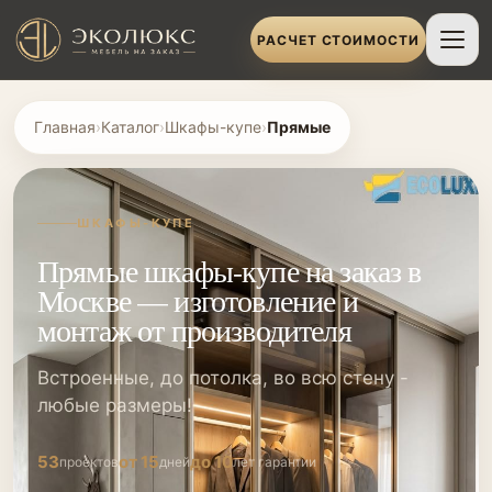
РАСЧЕТ СТОИМОСТИ
Главная
›
Каталог
›
Шкафы-купе
›
Прямые
ШКАФЫ-КУПЕ
Прямые шкафы-купе на заказ в
Москве — изготовление и
монтаж от производителя
Встроенные, до потолка, во всю стену -
любые размеры!
53
от 15
до 10
проектов
дней
лет гарантии