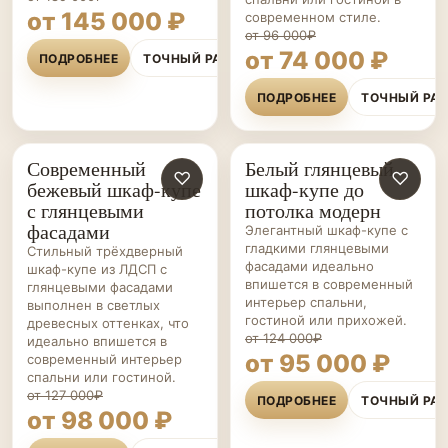
от 145 000 ₽
современном стиле.
от 96 000₽
от 74 000 ₽
ПОДРОБНЕЕ
ТОЧНЫЙ РАСЧЁТ
ПОДРОБНЕЕ
ТОЧНЫЙ РА
Современный
Белый глянцевый
ШКАФЫ-
♡
ШКАФЫ-
♡
бежевый шкаф-купе
шкаф-купе до
КУПЕ НА ЗАКАЗ
КУПЕ НА ЗАКАЗ
с глянцевыми
потолка модерн
фасадами
Элегантный шкаф-купе с
гладкими глянцевыми
Стильный трёхдверный
фасадами идеально
шкаф-купе из ЛДСП с
впишется в современный
глянцевыми фасадами
интерьер спальни,
выполнен в светлых
гостиной или прихожей.
древесных оттенках, что
от 124 000₽
идеально впишется в
от 95 000 ₽
современный интерьер
спальни или гостиной.
от 127 000₽
ПОДРОБНЕЕ
ТОЧНЫЙ РА
от 98 000 ₽