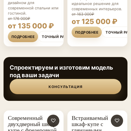
дизайном для
идеальное решение для
современной спальни или
современных интерьеров.
гостиной.
от 163 000₽
от 176 000₽
от 125 000 ₽
от 135 000 ₽
ПОДРОБНЕЕ
ТОЧНЫЙ РА
ПОДРОБНЕЕ
ТОЧНЫЙ РАСЧЁТ
Спроектируем и изготовим модель
под ваши задачи
КОНСУЛЬТАЦИЯ
Современный
Встраиваемый
ШКАФЫ-
♡
ШКАФЫ-
♡
двухдверный шкаф-
шкаф-купе с
КУПЕ НА ЗАКАЗ
КУПЕ НА ЗАКАЗ
купе с фрезеровкой
глянцевыми