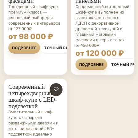
фасадами
панелями
Трехдверный шкаф-купе
Современный встроенный
премиум-класса —
шкаф-купе выполнен из
идеальный выбор для
высококачественного
современных интерьеров.
ЛДСП с декоративной
от 127 000₽
древесной текстурой и
гладкими матовыми
от 98 000 ₽
фасадами в серых тонах.
от 156 000₽
ПОДРОБНЕЕ
ТОЧНЫЙ РАСЧЁТ
от 120 000 ₽
ПОДРОБНЕЕ
ТОЧНЫЙ РА
Современный
ШКАФЫ-
♡
четырехдверный
КУПЕ НА ЗАКАЗ
шкаф-купе с LED-
подсветкой
Вместительный шкаф-
купе с четырьмя
раздвижными дверями и
интегрированной LED-
подсветкой идеально