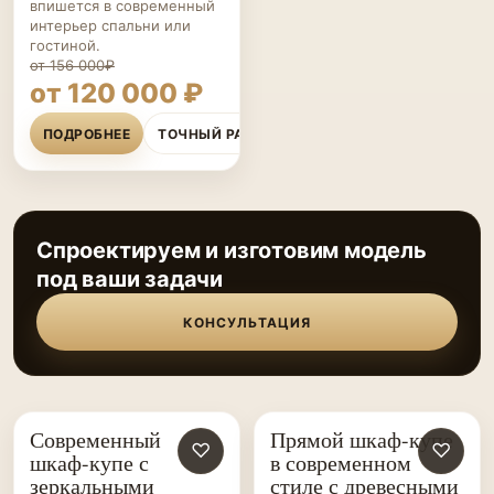
впишется в современный
интерьер спальни или
гостиной.
от 156 000₽
от 120 000 ₽
ПОДРОБНЕЕ
ТОЧНЫЙ РАСЧЁТ
Спроектируем и изготовим модель
под ваши задачи
КОНСУЛЬТАЦИЯ
Современный
Прямой шкаф-купе
ШКАФЫ-
♡
ШКАФЫ-
♡
шкаф-купе с
в современном
КУПЕ НА ЗАКАЗ
КУПЕ НА ЗАКАЗ
зеркальными
стиле с древесными