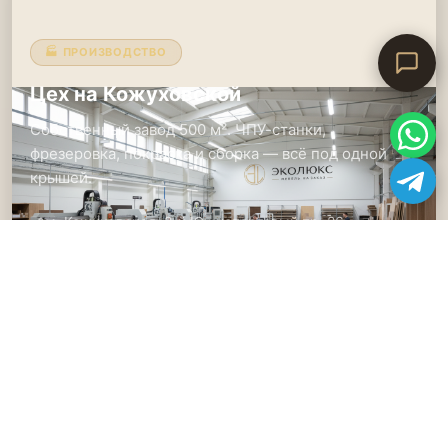
🏭 ПРОИЗВОДСТВО
Цех на Кожуховской
Собственный завод 500 м². ЧПУ-станки,
фрезеровка, покраска и сборка — всё под одной
крышей.
📍
м. Кожуховская, 2-й Южнопортовый пр. 26
🕑
Пн–Пт: 9:00–18:00 (по предварительной записи)
📞
8 495 181-19-91
🏢 ШОУРУМ
Выставочный зал на Братиславской