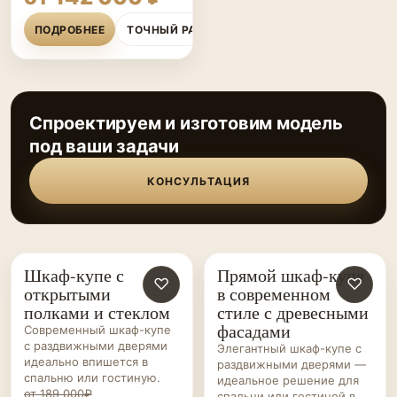
ПОДРОБНЕЕ
ТОЧНЫЙ РАСЧЁТ
Спроектируем и изготовим модель
под ваши задачи
КОНСУЛЬТАЦИЯ
Шкаф-купе с
Прямой шкаф-купе
ШКАФЫ-
♡
ШКАФЫ-
♡
открытыми
в современном
КУПЕ НА ЗАКАЗ
КУПЕ НА ЗАКАЗ
полками и стеклом
стиле с древесными
фасадами
Современный шкаф-купе
с раздвижными дверями
Элегантный шкаф-купе с
идеально впишется в
раздвижными дверями —
спальню или гостиную.
идеальное решение для
от 189 000₽
спальни или гостиной в