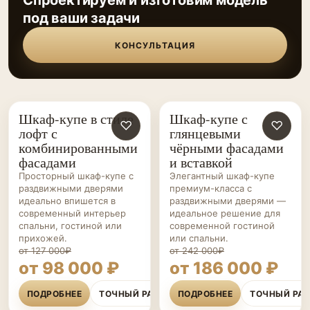
Спроектируем и изготовим модель
под ваши задачи
КОНСУЛЬТАЦИЯ
Шкаф-купе в стиле
Шкаф-купе с
ШКАФЫ-
♡
ШКАФЫ-
♡
лофт с
глянцевыми
КУПЕ НА ЗАКАЗ
КУПЕ НА ЗАКАЗ
комбинированными
чёрными фасадами
фасадами
и вставкой
Просторный шкаф-купе с
Элегантный шкаф-купе
раздвижными дверями
премиум-класса с
идеально впишется в
раздвижными дверями —
современный интерьер
идеальное решение для
спальни, гостиной или
современной гостиной
прихожей.
или спальни.
от 127 000₽
от 242 000₽
от 98 000 ₽
от 186 000 ₽
ПОДРОБНЕЕ
ТОЧНЫЙ РАСЧЁТ
ПОДРОБНЕЕ
ТОЧНЫЙ РА