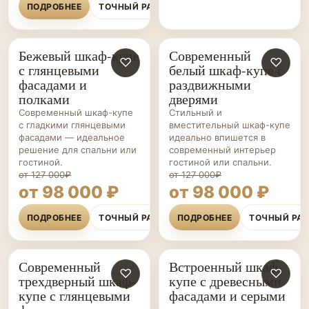
ПОДРОБНЕЕ
ТОЧНЫЙ РАСЧЁТ
Бежевый шкаф-купе
Современный
ШКАФЫ-
♡
ШКАФЫ-
♡
с глянцевыми
белый шкаф-купе с
КУПЕ НА ЗАКАЗ
КУПЕ НА ЗАКАЗ
фасадами и
раздвижными
полками
дверями
Современный шкаф-купе
Стильный и
с гладкими глянцевыми
вместительный шкаф-купе
фасадами — идеальное
идеально впишется в
решение для спальни или
современный интерьер
гостиной.
гостиной или спальни.
от 127 000₽
от 127 000₽
от 98 000 ₽
от 98 000 ₽
ПОДРОБНЕЕ
ТОЧНЫЙ РАСЧЁТ
ПОДРОБНЕЕ
ТОЧНЫЙ РА
Современный
Встроенный шкаф-
ШКАФЫ-
♡
ШКАФЫ-
♡
трехдверный шкаф-
купе с древесными
КУПЕ НА ЗАКАЗ
КУПЕ НА ЗАКАЗ
купе с глянцевыми
фасадами и серыми