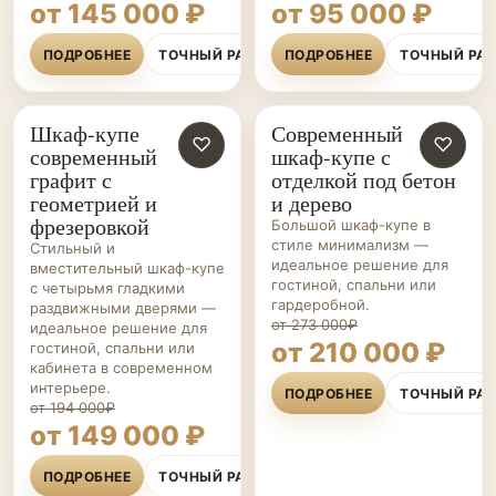
от 145 000 ₽
от 95 000 ₽
ПОДРОБНЕЕ
ТОЧНЫЙ РАСЧЁТ
ПОДРОБНЕЕ
ТОЧНЫЙ РА
Шкаф-купе
Современный
ШКАФЫ-
♡
ШКАФЫ-
♡
современный
шкаф-купе с
КУПЕ НА ЗАКАЗ
КУПЕ НА ЗАКАЗ
графит с
отделкой под бетон
геометрией и
и дерево
фрезеровкой
Большой шкаф-купе в
стиле минимализм —
Стильный и
идеальное решение для
вместительный шкаф-купе
гостиной, спальни или
с четырьмя гладкими
гардеробной.
раздвижными дверями —
от 273 000₽
идеальное решение для
от 210 000 ₽
гостиной, спальни или
кабинета в современном
интерьере.
ПОДРОБНЕЕ
ТОЧНЫЙ РА
от 194 000₽
от 149 000 ₽
ПОДРОБНЕЕ
ТОЧНЫЙ РАСЧЁТ