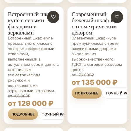
Встроенный шкаф-
Современный
ШКАФЫ-
♡
ШКАФЫ-
♡
купе с серыми
бежевый шкаф-купе
КУПЕ НА ЗАКАЗ
КУПЕ НА ЗАКАЗ
фасадами и
с геометрическим
зеркалами
декором
Встроенный шкаф-купе
Элегантный шкаф-купе
премиального класса с
премиум-класса с тремя
четырьмя раздвижными
раздвижными дверями
створками,
выполнен из
выполненными в
высококачественного
актуальном сером цвете с
ЛДСП в матовом бежевом
лаконичным
цвете.
геометрическим
от 176 000₽
рисунком и
от 135 000 ₽
вертикальными
зеркальными вставками.
ПОДРОБНЕЕ
ТОЧНЫЙ РА
от 168 000₽
от 129 000 ₽
ПОДРОБНЕЕ
ТОЧНЫЙ РАСЧЁТ