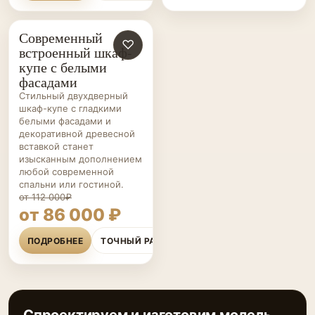
Современный
ШКАФЫ-
♡
встроенный шкаф-
КУПЕ НА ЗАКАЗ
купе с белыми
фасадами
Стильный двухдверный
шкаф-купе с гладкими
белыми фасадами и
декоративной древесной
вставкой станет
изысканным дополнением
любой современной
спальни или гостиной.
от 112 000₽
от 86 000 ₽
ПОДРОБНЕЕ
ТОЧНЫЙ РАСЧЁТ