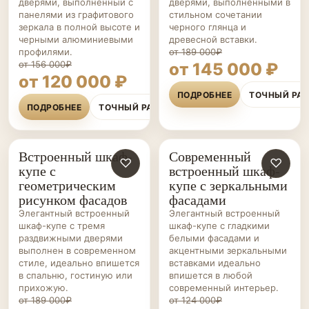
дверями, выполненный с
дверями, выполненными в
панелями из графитового
стильном сочетании
зеркала в полной высоте и
черного глянца и
черными алюминиевыми
древесной вставки.
профилями.
от 189 000₽
от 156 000₽
от 145 000 ₽
от 120 000 ₽
ПОДРОБНЕЕ
ТОЧНЫЙ РА
ПОДРОБНЕЕ
ТОЧНЫЙ РАСЧЁТ
Встроенный шкаф-
Современный
ШКАФЫ-
♡
ШКАФЫ-
♡
купе с
встроенный шкаф-
КУПЕ НА ЗАКАЗ
КУПЕ НА ЗАКАЗ
геометрическим
купе с зеркальными
рисунком фасадов
фасадами
Элегантный встроенный
Элегантный встроенный
шкаф-купе с тремя
шкаф-купе с гладкими
раздвижными дверями
белыми фасадами и
выполнен в современном
акцентными зеркальными
стиле, идеально впишется
вставками идеально
в спальню, гостиную или
впишется в любой
прихожую.
современный интерьер.
от 189 000₽
от 124 000₽