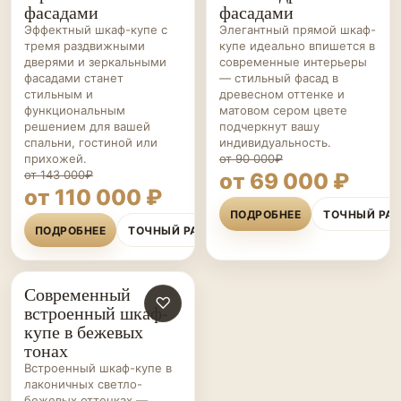
фасадами
фасадами
Эффектный шкаф-купе с
Элегантный прямой шкаф-
тремя раздвижными
купе идеально впишется в
дверями и зеркальными
современные интерьеры
фасадами станет
— стильный фасад в
стильным и
древесном оттенке и
функциональным
матовом сером цвете
решением для вашей
подчеркнут вашу
спальни, гостиной или
индивидуальность.
прихожей.
от 90 000₽
от 143 000₽
от 69 000 ₽
от 110 000 ₽
ПОДРОБНЕЕ
ТОЧНЫЙ РА
ПОДРОБНЕЕ
ТОЧНЫЙ РАСЧЁТ
Современный
ШКАФЫ-
♡
встроенный шкаф-
КУПЕ НА ЗАКАЗ
купе в бежевых
тонах
Встроенный шкаф-купе в
лаконичных светло-
бежевых оттенках —