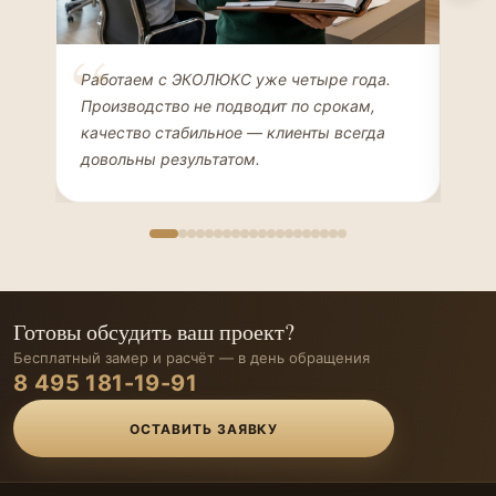
Елена Соколова
Ан
Работаем с ЭКОЛЮКС уже четыре года.
Сде
ДИЗАЙНЕР ИНТЕРЬЕРОВ
ЧАС
Производство не подводит по срокам,
Мен
качество стабильное — клиенты всегда
мон
довольны результатом.
иде
Готовы обсудить ваш проект?
Бесплатный замер и расчёт — в день обращения
8 495 181-19-91
ОСТАВИТЬ ЗАЯВКУ