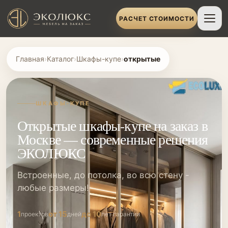
РАСЧЕТ СТОИМОСТИ
Главная
›
Каталог
›
Шкафы-купе
›
открытые
ШКАФЫ-КУПЕ
Открытые шкафы-купе на заказ в
Москве — современные решения
ЭКОЛЮКС
Встроенные, до потолка, во всю стену -
любые размеры!
1
от 15
до 10
проектов
дней
лет гарантии