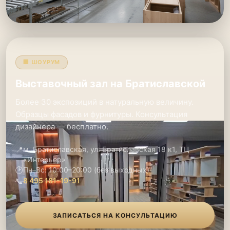
🏢 ШОУРУМ
Выставочный зал на Братиславской
Более 30 экспозиций в натуральную величину.
Образцы фасадов и фурнитуры. Консультация
дизайнера — бесплатно.
📍
м. Братиславская, ул. Братиславская 18 к1, ТЦ
«Интерьер»
🕑
Пн–Вс: 10:00–20:00 (без выходных)
📞
8 495 181-19-91
ЗАПИСАТЬСЯ НА КОНСУЛЬТАЦИЮ