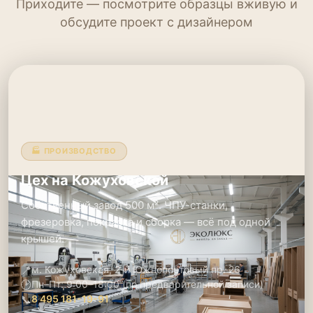
Приходите — посмотрите образцы вживую и
обсудите проект с дизайнером
🏭 ПРОИЗВОДСТВО
Цех на Кожуховской
Собственный завод 500 м². ЧПУ-станки,
фрезеровка, покраска и сборка — всё под одной
крышей.
📍
м. Кожуховская, 2-й Южнопортовый пр. 26
🕑
Пн–Пт: 9:00–18:00 (по предварительной записи)
📞
8 495 181-19-91