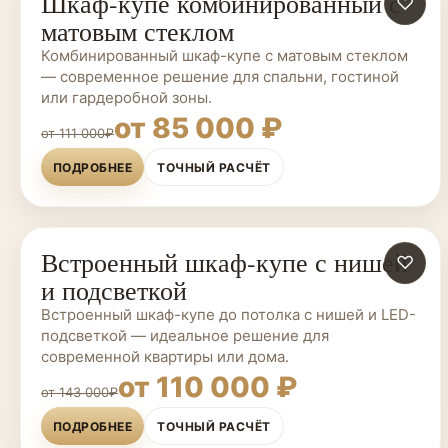
Шкаф-купе комбинированный с
ШКАФЫ-КУПЕ НА ЗАКАЗ
♡
матовым стеклом
Комбинированный шкаф-купе с матовым стеклом
— современное решение для спальни, гостиной
или гардеробной зоны.
от 85 000 ₽
от 111 000₽
ПОДРОБНЕЕ
ТОЧНЫЙ РАСЧЁТ
Встроенный шкаф-купе с нишей
ШКАФЫ-КУПЕ НА ЗАКАЗ
♡
и подсветкой
Встроенный шкаф-купе до потолка с нишей и LED-
подсветкой — идеальное решение для
современной квартиры или дома.
от 110 000 ₽
от 143 000₽
ПОДРОБНЕЕ
ТОЧНЫЙ РАСЧЁТ