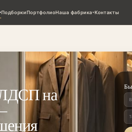
Подборки
Портфолио
Наша фабрика
Контакты
Бы
 ЛДСП на
—
шения