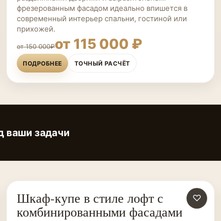
фрезерованным фасадом идеально впишется в
современный интерьер спальни, гостиной или
прихожей.
от 115 000 ₽
от 150 000₽
ПОДРОБНЕЕ
ТОЧНЫЙ РАСЧЁТ
д ваши задачи
Шкаф-купе в стиле лофт с
ШКАФЫ-КУПЕ НА ЗАКАЗ
♡
комбинированными фасадами