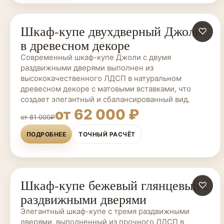
Шкаф-купе двухдверный Джоли
ШКАФЫ-КУПЕ НА ЗАКАЗ
♡
в древесном декоре
Современный шкаф-купе Джоли с двумя
раздвижными дверями выполнен из
высококачественного ЛДСП в натуральном
древесном декоре с матовыми вставками, что
создает элегантный и сбалансированный вид.
от 62 000 ₽
от 81 000₽
ПОДРОБНЕЕ
ТОЧНЫЙ РАСЧЁТ
Шкаф-купе бежевый глянцевый с
ШКАФЫ-КУПЕ НА ЗАКАЗ
♡
раздвижными дверями
Элегантный шкаф-купе с тремя раздвижными
дверями, выполненный из прочного ЛДСП в