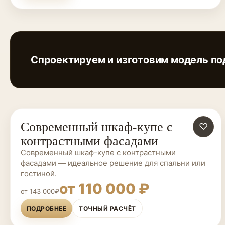
Спроектируем и изготовим модель по
Современный шкаф-купе с
ШКАФЫ-КУПЕ НА ЗАКАЗ
♡
контрастными фасадами
Современный шкаф-купе с контрастными
фасадами — идеальное решение для спальни или
гостиной.
от 110 000 ₽
от 143 000₽
ПОДРОБНЕЕ
ТОЧНЫЙ РАСЧЁТ