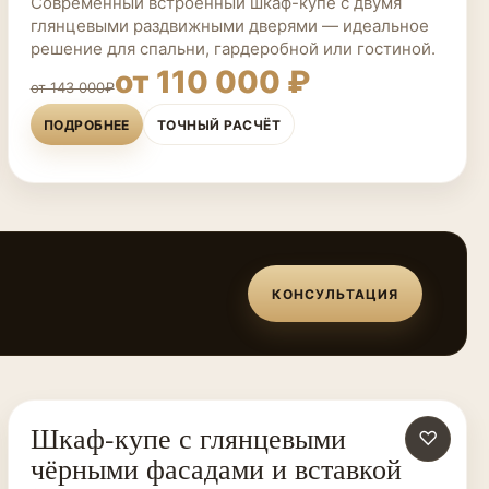
Современный встроенный шкаф-купе с двумя
глянцевыми раздвижными дверями — идеальное
решение для спальни, гардеробной или гостиной.
от 110 000 ₽
от 143 000₽
ПОДРОБНЕЕ
ТОЧНЫЙ РАСЧЁТ
КОНСУЛЬТАЦИЯ
Шкаф-купе с глянцевыми
ШКАФЫ-КУПЕ НА ЗАКАЗ
♡
чёрными фасадами и вставкой