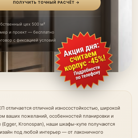
ПОЛУЧИТЬ ТОЧНЫЙ РАСЧЁТ →
бственный цех 500 м²
мер и проект — бесплатно
говор с фиксацией условий
СП отличается отличной износостойкостью, широкой
ом ваших пожеланий, особенностей планировки и
(Egger, Kronospan), наши шкафы-купе получаются
изайн под любой интерьер — от лаконичного