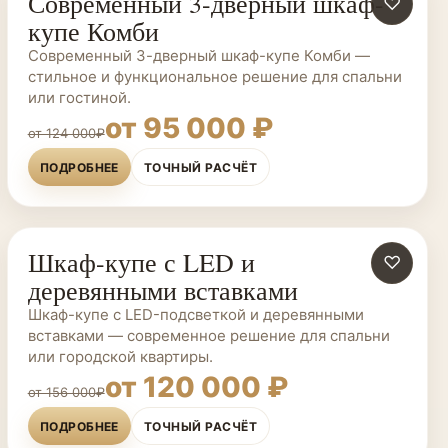
Современный 3-дверный шкаф-
ШКАФЫ-КУПЕ НА ЗАКАЗ
♡
купе Комби
Современный 3-дверный шкаф-купе Комби —
стильное и функциональное решение для спальни
или гостиной.
от 95 000 ₽
от 124 000₽
ПОДРОБНЕЕ
ТОЧНЫЙ РАСЧЁТ
Шкаф-купе с LED и
ШКАФЫ-КУПЕ НА ЗАКАЗ
♡
деревянными вставками
Шкаф-купе с LED-подсветкой и деревянными
вставками — современное решение для спальни
или городской квартиры.
от 120 000 ₽
от 156 000₽
ПОДРОБНЕЕ
ТОЧНЫЙ РАСЧЁТ