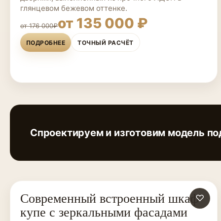
глянцевом бежевом оттенке.
от 135 000 ₽
от 176 000₽
ПОДРОБНЕЕ
ТОЧНЫЙ РАСЧЁТ
Спроектируем и изготовим модель по
Современный встроенный шкаф-
ШКАФЫ-КУПЕ НА ЗАКАЗ
♡
купе с зеркальными фасадами