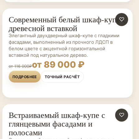
Современный белый шкаф-купе с
ШКАФЫ-КУПЕ НА ЗАКАЗ
♡
древесной вставкой
Элегантный двухдверный шкаф-купе с гладкими
фасадами, выполненный из прочного ЛДСП в
белом цвете с акцентной горизонтальной
вставкой под натуральное дерево.
от 89 000 ₽
от 116 000₽
ПОДРОБНЕЕ
ТОЧНЫЙ РАСЧЁТ
Встраиваемый шкаф-купе с
ШКАФЫ-КУПЕ НА ЗАКАЗ
♡
глянцевыми фасадами и
полосами