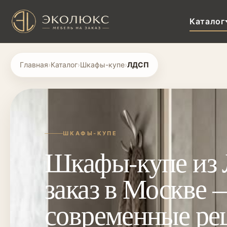
Каталог
Главная
›
Каталог
›
Шкафы-купе
›
ЛДСП
ШКАФЫ-КУПЕ
Шкафы-купе из
заказ в Москве 
современные ре