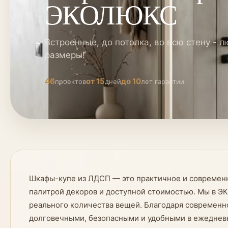
ЭКОЛЮКС
Встроенные, до потолка, во всю стену - 
размеры!
46
от 15
до 10
проектов
дней
лет гарантии
Шкафы-купе из ЛДСП — это практичное и современн
палитрой декоров и доступной стоимостью. Мы в Э
реального количества вещей. Благодаря современн
долговечными, безопасными и удобными в ежедневн