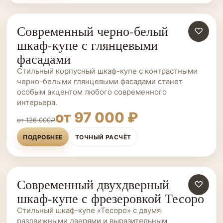
Современный черно-белый
ШКАФЫ-КУПЕ НА ЗАКАЗ
♡
шкаф-купе с глянцевыми
фасадами
Стильный корпусный шкаф-купе с контрастными
черно-белыми глянцевыми фасадами станет
особым акцентом любого современного
интерьера.
от 97 000 ₽
от 126 000₽
ПОДРОБНЕЕ
ТОЧНЫЙ РАСЧЁТ
Современный двухдверный
ШКАФЫ-КУПЕ НА ЗАКАЗ
♡
шкаф-купе с фрезеровкой Тесоро
Стильный шкаф-купе «Тесоро» с двумя
раздвижными дверями и выразительным