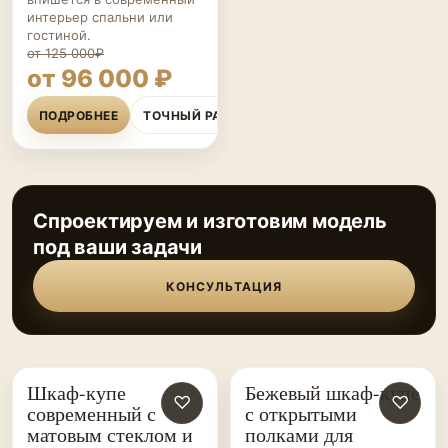
интерьер спальни или
гостиной.
от 125 000₽
от 96 000 ₽
ПОДРОБНЕЕ
ТОЧНЫЙ РАСЧЁТ
Спроектируем и изготовим модель
под ваши задачи
КОНСУЛЬТАЦИЯ
Шкаф-купе
Бежевый шкаф-купе
ШКАФЫ-
♡
ШКАФЫ-
♡
современный с
с открытыми
КУПЕ НА ЗАКАЗ
КУПЕ НА ЗАКАЗ
матовым стеклом и
полками для