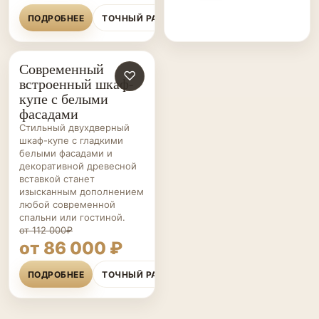
ПОДРОБНЕЕ
ТОЧНЫЙ РАСЧЁТ
Современный
ШКАФЫ-
♡
встроенный шкаф-
КУПЕ НА ЗАКАЗ
купе с белыми
фасадами
Стильный двухдверный
шкаф-купе с гладкими
белыми фасадами и
декоративной древесной
вставкой станет
изысканным дополнением
любой современной
спальни или гостиной.
от 112 000₽
от 86 000 ₽
ПОДРОБНЕЕ
ТОЧНЫЙ РАСЧЁТ