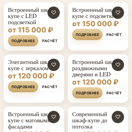
Встроенный шкаф-
Встроенный шкаф-
♡
♡
купе с LED
купе с подсветкой
подсветкой
от 150 000 ₽
от 115 000 ₽
ПОДРОБНЕЕ
РАСЧЁТ
ПОДРОБНЕЕ
РАСЧЁТ
Элегантный шкаф-
Встроенный шкаф с
♡
♡
купе с зеркалом
раздвижными
дверями и LED
от 120 000 ₽
от 120 000 ₽
ПОДРОБНЕЕ
РАСЧЁТ
ПОДРОБНЕЕ
РАСЧЁТ
Встроенный шкаф-
Современный
♡
♡
купе с матовыми
шкаф-купе до
фасадами
потолка