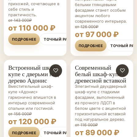
прихожей, сочетающее в
белыми глянцевыми
себе стиль и
фасадами станет особым
практичность.
акцентом любого
от 143 000₽
современного интерьера.
от 110 000 ₽
от 126 000₽
от 97 000 ₽
ПОДРОБНЕЕ
ТОЧНЫЙ РАСЧЁТ
ПОДРОБНЕЕ
ТОЧНЫЙ РА
Встроенный шкаф-
Современный
ШКАФЫ-
♡
ШКАФЫ-
♡
купе с дверьми под
белый шкаф-купе с
КУПЕ НА ЗАКАЗ
КУПЕ НА ЗАКАЗ
дерево Адонис
древесной вставкой
Вместительный шкаф-
Элегантный двухдверный
купе «Адонис»
шкаф-купе с гладкими
гармонично впишется в
фасадами, выполненный
интерьер современной
из прочного ЛДСП в
спальни или гостиной.
белом цвете с акцентной
от 156 000₽
горизонтальной вставкой
под натуральное дерево.
от 120 000 ₽
от 116 000₽
от 89 000 ₽
ПОДРОБНЕЕ
ТОЧНЫЙ РАСЧЁТ