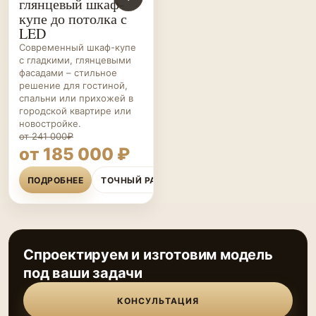
глянцевый шкаф-
КУПЕ НА ЗАКАЗ
купе до потолка с
LED
Современный шкаф-купе
с гладкими, глянцевыми
фасадами – стильное
решение для гостиной,
спальни или прихожей в
городской квартире или
новостройке.
от 241 000₽
от 185 000 ₽
ПОДРОБНЕЕ
ТОЧНЫЙ РАСЧЁТ
Спроектируем и изготовим модель
под ваши задачи
КОНСУЛЬТАЦИЯ