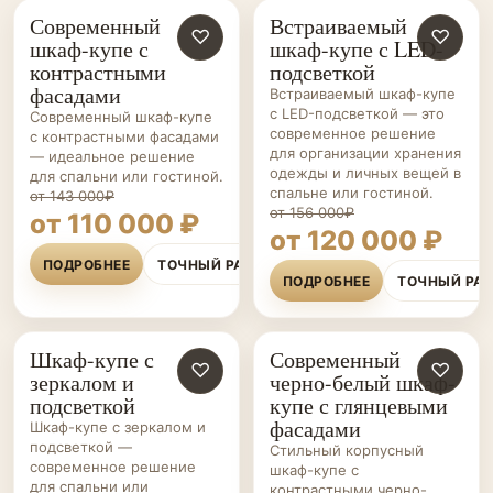
Современный
Встраиваемый
ШКАФЫ-
♡
ШКАФЫ-
♡
шкаф-купе с
шкаф-купе с LED-
КУПЕ НА ЗАКАЗ
КУПЕ НА ЗАКАЗ
контрастными
подсветкой
фасадами
Встраиваемый шкаф-купе
с LED-подсветкой — это
Современный шкаф-купе
современное решение
с контрастными фасадами
для организации хранения
— идеальное решение
одежды и личных вещей в
для спальни или гостиной.
спальне или гостиной.
от 143 000₽
от 156 000₽
от 110 000 ₽
от 120 000 ₽
ПОДРОБНЕЕ
ТОЧНЫЙ РАСЧЁТ
ПОДРОБНЕЕ
ТОЧНЫЙ РА
Шкаф-купе с
Современный
ШКАФЫ-
♡
ШКАФЫ-
♡
зеркалом и
черно-белый шкаф-
КУПЕ НА ЗАКАЗ
КУПЕ НА ЗАКАЗ
подсветкой
купе с глянцевыми
фасадами
Шкаф-купе с зеркалом и
подсветкой —
Стильный корпусный
современное решение
шкаф-купе с
для спальни или
контрастными черно-