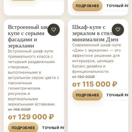
ПОДРОБНЕЕ
ТОЧНЫЙ РА
Встроенный шкаф-
Шкаф-купе с
ШКАФЫ-
♡
ШКАФЫ-
♡
купе с серыми
зеркалом в стиле
КУПЕ НА ЗАКАЗ
КУПЕ НА ЗАКАЗ
фасадами и
минимализм Дзен
зеркалами
Современный шкаф-купе
«Дзен с зеркалом» — это
Встроенный шкаф-купе
эффектное решение для
премиального класса с
интерьеров, ценящих
четырьмя раздвижными
баланс дизайна и
створками,
функциональности.
выполненными в
от 150 000₽
актуальном сером цвете с
от 115 000 ₽
лаконичным
геометрическим
рисунком и
ПОДРОБНЕЕ
ТОЧНЫЙ РА
вертикальными
зеркальными вставками.
от 168 000₽
от 129 000 ₽
ПОДРОБНЕЕ
ТОЧНЫЙ РАСЧЁТ