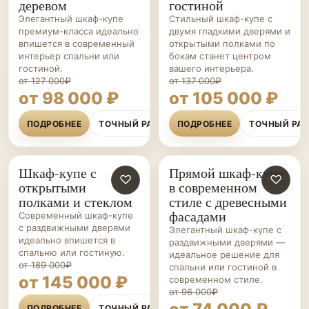
деревом
гостиной
Элегантный шкаф-купе
Стильный шкаф-купе с
премиум-класса идеально
двумя гладкими дверями и
впишется в современный
открытыми полками по
интерьер спальни или
бокам станет центром
гостиной.
вашего интерьера.
от 127 000₽
от 137 000₽
от 98 000 ₽
от 105 000 ₽
ПОДРОБНЕЕ
ТОЧНЫЙ РАСЧЁТ
ПОДРОБНЕЕ
ТОЧНЫЙ РА
Шкаф-купе с
Прямой шкаф-купе
ШКАФЫ-
♡
ШКАФЫ-
♡
открытыми
в современном
КУПЕ НА ЗАКАЗ
КУПЕ НА ЗАКАЗ
полками и стеклом
стиле с древесными
фасадами
Современный шкаф-купе
с раздвижными дверями
Элегантный шкаф-купе с
идеально впишется в
раздвижными дверями —
спальню или гостиную.
идеальное решение для
от 189 000₽
спальни или гостиной в
от 145 000 ₽
современном стиле.
от 96 000₽
ПОДРОБНЕЕ
ТОЧНЫЙ РАСЧЁТ