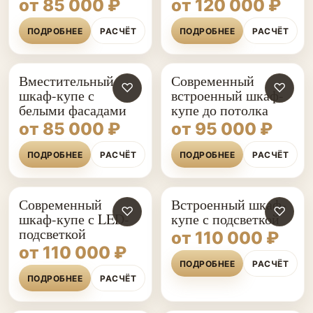
от 85 000 ₽
от 120 000 ₽
ПОДРОБНЕЕ
РАСЧЁТ
ПОДРОБНЕЕ
РАСЧЁТ
Вместительный
Современный
♡
♡
шкаф-купе с
встроенный шкаф-
белыми фасадами
купе до потолка
от 85 000 ₽
от 95 000 ₽
ПОДРОБНЕЕ
РАСЧЁТ
ПОДРОБНЕЕ
РАСЧЁТ
Современный
Встроенный шкаф-
♡
♡
шкаф-купе с LED-
купе с подсветкой
подсветкой
от 110 000 ₽
от 110 000 ₽
ПОДРОБНЕЕ
РАСЧЁТ
ПОДРОБНЕЕ
РАСЧЁТ