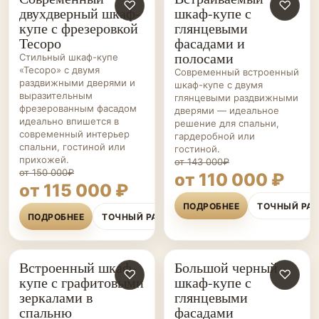
ШКАФЫ-
♡
ШКАФЫ-
♡
двухдверный шкаф-
шкаф-купе с
КУПЕ НА ЗАКАЗ
КУПЕ НА ЗАКАЗ
купе с фрезеровкой
глянцевыми
Тесоро
фасадами и
полосами
Стильный шкаф-купе
«Тесоро» с двумя
Современный встроенный
раздвижными дверями и
шкаф-купе с двумя
выразительным
глянцевыми раздвижными
фрезерованным фасадом
дверями — идеальное
идеально впишется в
решение для спальни,
современный интерьер
гардеробной или
спальни, гостиной или
гостиной.
прихожей.
от 143 000₽
от 150 000₽
от 110 000 ₽
от 115 000 ₽
ПОДРОБНЕЕ
ТОЧНЫЙ РА
ПОДРОБНЕЕ
ТОЧНЫЙ РАСЧЁТ
Встроенный шкаф-
Большой черный
ШКАФЫ-
♡
ШКАФЫ-
♡
купе с графитовыми
шкаф-купе с
КУПЕ НА ЗАКАЗ
КУПЕ НА ЗАКАЗ
зеркалами в
глянцевыми
спальню
фасадами