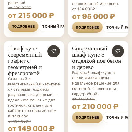
решений.
современный интерьер.
от 280 000₽
от 124 000₽
от 215 000 ₽
от 95 000 ₽
ПОДРОБНЕЕ
ТОЧНЫЙ РАСЧЁТ
ПОДРОБНЕЕ
ТОЧНЫЙ РА
Шкаф-купе
Современный
ШКАФЫ-
♡
ШКАФЫ-
♡
современный
шкаф-купе с
КУПЕ НА ЗАКАЗ
КУПЕ НА ЗАКАЗ
графит с
отделкой под бетон
геометрией и
и дерево
фрезеровкой
Большой шкаф-купе в
стиле минимализм —
Стильный и
идеальное решение для
вместительный шкаф-купе
гостиной, спальни или
с четырьмя гладкими
гардеробной.
раздвижными дверями —
от 273 000₽
идеальное решение для
от 210 000 ₽
гостиной, спальни или
кабинета в современном
интерьере.
ПОДРОБНЕЕ
ТОЧНЫЙ РА
от 194 000₽
от 149 000 ₽