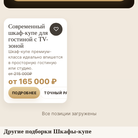
Современный
ШКАФЫ-
♡
шкаф-купе для
КУПЕ НА ЗАКАЗ
гостиной с TV-
зоной
Шкаф-купе премиум-
класса идеально впишется
в просторную гостиную
или студию.
от 215 000₽
от 165 000 ₽
ПОДРОБНЕЕ
ТОЧНЫЙ РАСЧЁТ
Все позиции загружены
Другие подборки Шкафы-купе