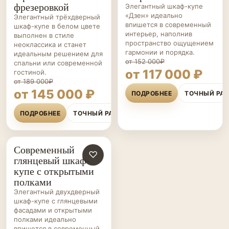
фрезеровкой
Элегантный шкаф-купе
«Дзен» идеально
Элегантный трёхдверный
впишется в современный
шкаф-купе в белом цвете
интерьер, наполнив
выполнен в стиле
пространство ощущением
неоклассика и станет
гармонии и порядка.
идеальным решением для
от 152 000₽
спальни или современной
от 117 000 ₽
гостиной.
от 189 000₽
от 145 000 ₽
ПОДРОБНЕЕ
ТОЧНЫЙ РА
ПОДРОБНЕЕ
ТОЧНЫЙ РАСЧЁТ
Современный
ШКАФЫ-
♡
глянцевый шкаф-
КУПЕ НА ЗАКАЗ
купе с открытыми
полками
Элегантный двухдверный
шкаф-купе с глянцевыми
фасадами и открытыми
полками идеально
впишется в современный