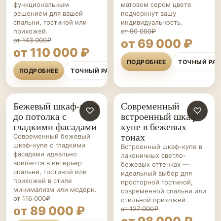
функциональным
матовом сером цвете
решением для вашей
подчеркнут вашу
спальни, гостиной или
индивидуальность.
прихожей.
от 90 000₽
от 143 000₽
от 69 000 ₽
от 110 000 ₽
ПОДРОБНЕЕ
ТОЧНЫЙ РА
ПОДРОБНЕЕ
ТОЧНЫЙ РАСЧЁТ
Бежевый шкаф-купе
Современный
ШКАФЫ-
♡
ШКАФЫ-
♡
до потолка с
встроенный шкаф-
КУПЕ НА ЗАКАЗ
КУПЕ НА ЗАКАЗ
гладкими фасадами
купе в бежевых
тонах
Современный бежевый
шкаф-купе с гладкими
Встроенный шкаф-купе в
фасадами идеально
лаконичных светло-
впишется в интерьер
бежевых оттенках —
спальни, гостиной или
идеальный выбор для
прихожей в стиле
просторной гостиной,
минимализм или модерн.
современной спальни или
от 116 000₽
стильной прихожей.
от 89 000 ₽
от 127 000₽