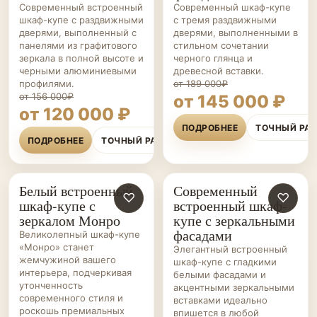
Современный встроенный
Современный шкаф-купе
шкаф-купе с раздвижными
с тремя раздвижными
дверями, выполненный с
дверями, выполненными в
панелями из графитового
стильном сочетании
зеркала в полной высоте и
черного глянца и
черными алюминиевыми
древесной вставки.
профилями.
от 189 000₽
от 156 000₽
от 145 000 ₽
от 120 000 ₽
ПОДРОБНЕЕ
ТОЧНЫЙ РА
ПОДРОБНЕЕ
ТОЧНЫЙ РАСЧЁТ
Белый встроенный
Современный
ШКАФЫ-
♡
ШКАФЫ-
♡
шкаф-купе с
встроенный шкаф-
КУПЕ НА ЗАКАЗ
КУПЕ НА ЗАКАЗ
зеркалом Монро
купе с зеркальными
фасадами
Великолепный шкаф-купе
«Монро» станет
Элегантный встроенный
жемчужиной вашего
шкаф-купе с гладкими
интерьера, подчеркивая
белыми фасадами и
утонченность
акцентными зеркальными
современного стиля и
вставками идеально
роскошь премиальных
впишется в любой