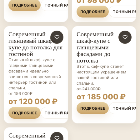
от 98 000 ₽
ПОДРОБНЕЕ
ТОЧНЫЙ РАСЧЁТ
ПОДРОБНЕЕ
ТОЧНЫЙ РА
Современный
Современный
ШКАФЫ-
♡
ШКАФЫ-
♡
глянцевый шкаф-
шкаф-купе с
КУПЕ НА ЗАКАЗ
КУПЕ НА ЗАКАЗ
купе до потолка для
глянцевыми
гостиной
фасадами до
потолка
Стильный шкаф-купе с
гладкими глянцевыми
Этот шкаф-купе станет
фасадами идеально
настоящим украшением
впишется в современный
вашей гостиной или
интерьер гостиной или
спальни.
спальни.
от 241 000₽
от 156 000₽
от 185 000 ₽
от 120 000 ₽
ПОДРОБНЕЕ
ТОЧНЫЙ РА
ПОДРОБНЕЕ
ТОЧНЫЙ РАСЧЁТ
Современный
ШКАФЫ-
♡