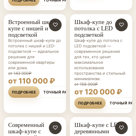
ПОДРОБНЕЕ
ТОЧНЫЙ РАСЧЁТ
Встроенный шкаф-
Шкаф-купе до
ШКАФЫ-
♡
ШКАФЫ-
♡
купе с нишей и
потолка с LED
КУПЕ НА ЗАКАЗ
КУПЕ НА ЗАКАЗ
подсветкой
подсветкой
Встроенный шкаф-купе до
Шкаф-купе до потолка с
потолка с нишей и LED-
LED подсветкой —
подсветкой — идеальное
современное решение
решение для
для тех, кто ценит
современной квартиры
максимальное
или дома.
использование
от 143 000₽
пространства и стильный
минимализм.
от 110 000 ₽
от 156 000₽
от 120 000 ₽
ПОДРОБНЕЕ
ТОЧНЫЙ РАСЧЁТ
ПОДРОБНЕЕ
ТОЧНЫЙ РА
Современный
Шкаф-купе с LED и
ШКАФЫ-
♡
ШКАФЫ-
♡
шкаф-купе с
деревянными
КУПЕ НА ЗАКАЗ
КУПЕ НА ЗАКАЗ