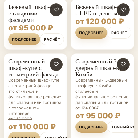
Бежевый шкаф-купе
Бежевый шкаф-купе
♡
♡
с гладкими
с LED подсветкой
фасадами
от 120 000 ₽
от 95 000 ₽
ПОДРОБНЕЕ
РАСЧЁТ
ПОДРОБНЕЕ
РАСЧЁТ
Современный
Современный 3-
ШКАФЫ-
♡
ШКАФЫ-
♡
шкаф-купе с
дверный шкаф-купе
КУПЕ НА ЗАКАЗ
КУПЕ НА ЗАКАЗ
геометрией фасада
Комби
Современный шкаф-купе
Современный 3-дверный
с геометрией фасада —
шкаф-купе Комби —
это стильное и
стильное и
функциональное решение
функциональное решение
для спальни или гостиной
для спальни или гостиной.
в современном
от 124 000₽
интерьере.
от 95 000 ₽
от 143 000₽
от 110 000 ₽
ПОДРОБНЕЕ
ТОЧНЫЙ РА