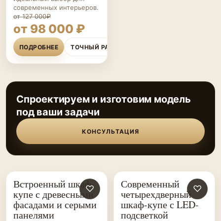
современных интерьеров.
от 127 000₽
от 98 000 ₽
ПОДРОБНЕЕ
ТОЧНЫЙ РАСЧЁТ
Спроектируем и изготовим модель
под ваши задачи
КОНСУЛЬТАЦИЯ
Встроенный шкаф-
Современный
ШКАФЫ-
♡
ШКАФЫ-
♡
купе с древесными
четырехдверный
КУПЕ НА ЗАКАЗ
КУПЕ НА ЗАКАЗ
фасадами и серыми
шкаф-купе с LED-
панелями
подсветкой