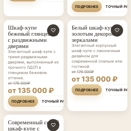
ПОДРОБНЕЕ
ТОЧНЫЙ РА
Шкаф-купе
Белый шкаф-купе с
ШКАФЫ-
♡
ШКАФЫ-
♡
бежевый глянцевый
золотым декором и
КУПЕ НА ЗАКАЗ
КУПЕ НА ЗАКАЗ
с раздвижными
зеркалами
дверями
Элегантный корпусный
шкаф-купе с лаконичным
Элегантный шкаф-купе с
дизайном для
тремя раздвижными
современной спальни или
дверями, выполненный из
гостиной.
прочного ЛДСП в
от 176 000₽
глянцевом бежевом
от 135 000 ₽
оттенке.
от 176 000₽
от 135 000 ₽
ПОДРОБНЕЕ
ТОЧНЫЙ РА
ПОДРОБНЕЕ
ТОЧНЫЙ РАСЧЁТ
Современный серый
ШКАФЫ-
♡
шкаф-купе с
КУПЕ НА ЗАКАЗ