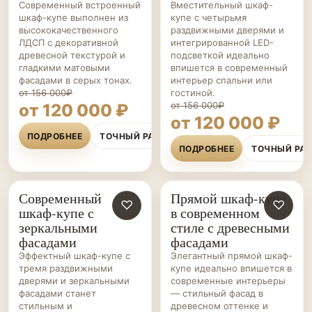
Современный встроенный
Вместительный шкаф-
шкаф-купе выполнен из
купе с четырьмя
высококачественного
раздвижными дверями и
ЛДСП с декоративной
интегрированной LED-
древесной текстурой и
подсветкой идеально
гладкими матовыми
впишется в современный
фасадами в серых тонах.
интерьер спальни или
от 156 000₽
гостиной.
от 156 000₽
от 120 000 ₽
от 120 000 ₽
ПОДРОБНЕЕ
ТОЧНЫЙ РАСЧЁТ
ПОДРОБНЕЕ
ТОЧНЫЙ РА
Современный
Прямой шкаф-купе
ШКАФЫ-
♡
ШКАФЫ-
♡
шкаф-купе с
в современном
КУПЕ НА ЗАКАЗ
КУПЕ НА ЗАКАЗ
зеркальными
стиле с древесными
фасадами
фасадами
Эффектный шкаф-купе с
Элегантный прямой шкаф-
тремя раздвижными
купе идеально впишется в
дверями и зеркальными
современные интерьеры
фасадами станет
— стильный фасад в
стильным и
древесном оттенке и