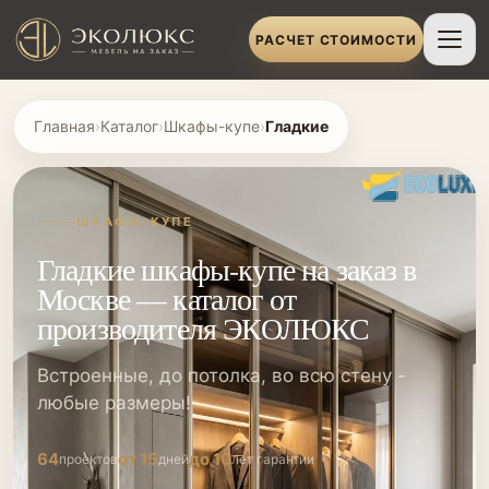
РАСЧЕТ СТОИМОСТИ
Главная
›
Каталог
›
Шкафы-купе
›
Гладкие
ШКАФЫ-КУПЕ
Гладкие шкафы-купе на заказ в
Москве — каталог от
производителя ЭКОЛЮКС
Встроенные, до потолка, во всю стену -
любые размеры!
64
от 15
до 10
проектов
дней
лет гарантии