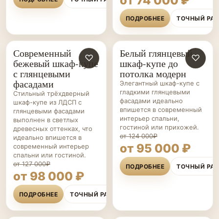
от 74 000 ₽
ПОДРОБНЕЕ
ТОЧНЫЙ РА
Современный
Белый глянцевый
ШКАФЫ-
♡
ШКАФЫ-
♡
бежевый шкаф-купе
шкаф-купе до
КУПЕ НА ЗАКАЗ
КУПЕ НА ЗАКАЗ
с глянцевыми
потолка модерн
фасадами
Элегантный шкаф-купе с
гладкими глянцевыми
Стильный трёхдверный
фасадами идеально
шкаф-купе из ЛДСП с
впишется в современный
глянцевыми фасадами
интерьер спальни,
выполнен в светлых
гостиной или прихожей.
древесных оттенках, что
от 124 000₽
идеально впишется в
от 95 000 ₽
современный интерьер
спальни или гостиной.
от 127 000₽
ПОДРОБНЕЕ
ТОЧНЫЙ РА
от 98 000 ₽
ПОДРОБНЕЕ
ТОЧНЫЙ РАСЧЁТ