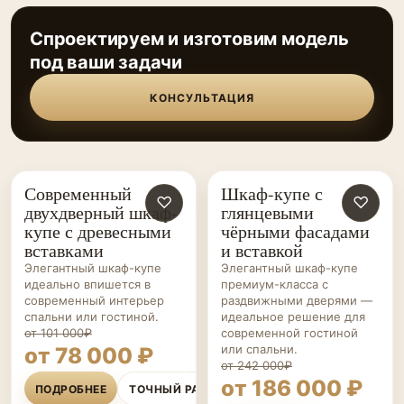
Спроектируем и изготовим модель
под ваши задачи
КОНСУЛЬТАЦИЯ
Современный
Шкаф-купе с
ШКАФЫ-
♡
ШКАФЫ-
♡
двухдверный шкаф-
глянцевыми
КУПЕ НА ЗАКАЗ
КУПЕ НА ЗАКАЗ
купе с древесными
чёрными фасадами
вставками
и вставкой
Элегантный шкаф-купе
Элегантный шкаф-купе
идеально впишется в
премиум-класса с
современный интерьер
раздвижными дверями —
спальни или гостиной.
идеальное решение для
от 101 000₽
современной гостиной
или спальни.
от 78 000 ₽
от 242 000₽
от 186 000 ₽
ПОДРОБНЕЕ
ТОЧНЫЙ РАСЧЁТ