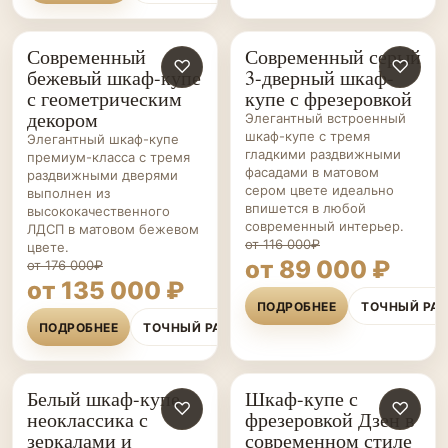
Современный
Современный серый
ШКАФЫ-
♡
ШКАФЫ-
♡
бежевый шкаф-купе
3-дверный шкаф-
КУПЕ НА ЗАКАЗ
КУПЕ НА ЗАКАЗ
с геометрическим
купе с фрезеровкой
декором
Элегантный встроенный
шкаф-купе с тремя
Элегантный шкаф-купе
гладкими раздвижными
премиум-класса с тремя
фасадами в матовом
раздвижными дверями
сером цвете идеально
выполнен из
впишется в любой
высококачественного
современный интерьер.
ЛДСП в матовом бежевом
от 116 000₽
цвете.
от 89 000 ₽
от 176 000₽
от 135 000 ₽
ПОДРОБНЕЕ
ТОЧНЫЙ РА
ПОДРОБНЕЕ
ТОЧНЫЙ РАСЧЁТ
Белый шкаф-купе
Шкаф-купе с
ШКАФЫ-
♡
ШКАФЫ-
♡
неоклассика с
фрезеровкой Дзен в
КУПЕ НА ЗАКАЗ
КУПЕ НА ЗАКАЗ
зеркалами и
современном стиле