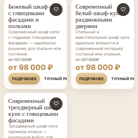
Бежевый шкаф-купе
Современный
ШКАФЫ-
♡
ШКАФЫ-
♡
с глянцевыми
белый шкаф-купе с
КУПЕ НА ЗАКАЗ
КУПЕ НА ЗАКАЗ
фасадами и
раздвижными
полками
дверями
Современный шкаф-купе
Стильный и
с гладкими глянцевыми
вместительный шкаф-купе
фасадами — идеальное
идеально впишется в
решение для спальни или
современный интерьер
гостиной.
гостиной или спальни.
от 127 000₽
от 127 000₽
от 98 000 ₽
от 98 000 ₽
ПОДРОБНЕЕ
ТОЧНЫЙ РАСЧЁТ
ПОДРОБНЕЕ
ТОЧНЫЙ РА
Современный
ШКАФЫ-
♡
трехдверный шкаф-
КУПЕ НА ЗАКАЗ
купе с глянцевыми
фасадами
Трехдверный шкаф-купе
премиум-класса —
идеальный выбор для