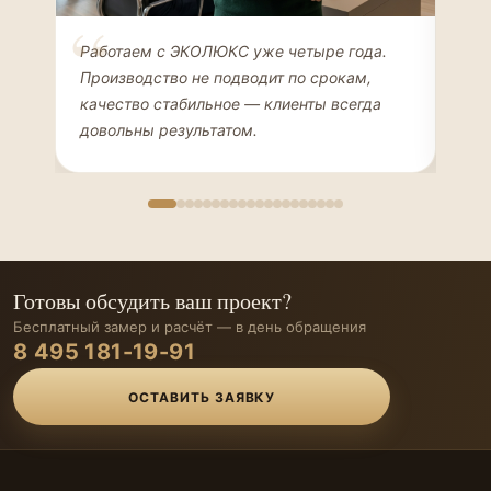
Елена Соколова
Ан
Работаем с ЭКОЛЮКС уже четыре года.
Сде
ДИЗАЙНЕР ИНТЕРЬЕРОВ
ЧАС
Производство не подводит по срокам,
Мен
качество стабильное — клиенты всегда
мон
довольны результатом.
иде
Готовы обсудить ваш проект?
Бесплатный замер и расчёт — в день обращения
8 495 181-19-91
ОСТАВИТЬ ЗАЯВКУ