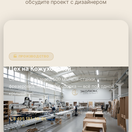
обсудите проект с дизайнером
🏭 ПРОИЗВОДСТВО
Цех на Кожуховской
Собственный завод 500 м². ЧПУ-станки,
фрезеровка, покраска и сборка — всё под одной
крышей.
📍
м. Кожуховская, 2-й Южнопортовый пр. 26
🕑
Пн–Пт: 9:00–18:00 (по предварительной записи)
📞
8 495 181-19-91