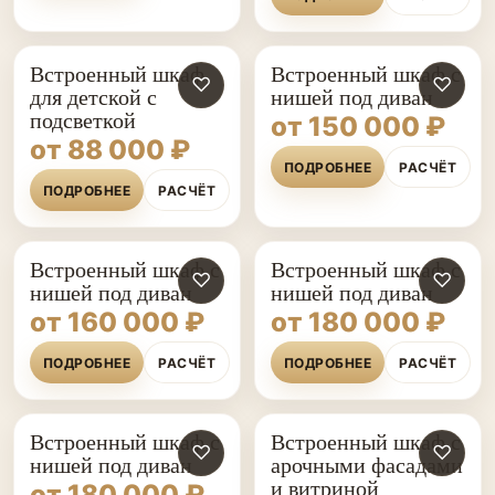
Встроенный шкаф
Встроенный шкаф с
♡
♡
для детской с
нишей под диван
подсветкой
от 150 000 ₽
от 88 000 ₽
ПОДРОБНЕЕ
РАСЧЁТ
ПОДРОБНЕЕ
РАСЧЁТ
Встроенный шкаф с
Встроенный шкаф с
♡
♡
нишей под диван
нишей под диван
от 160 000 ₽
от 180 000 ₽
ПОДРОБНЕЕ
РАСЧЁТ
ПОДРОБНЕЕ
РАСЧЁТ
Встроенный шкаф с
Встроенный шкаф с
♡
♡
нишей под диван
арочными фасадами
и витриной
от 180 000 ₽