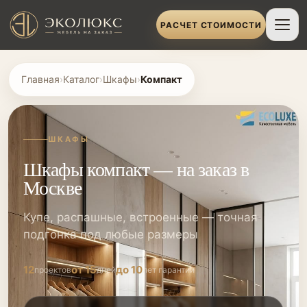
РАСЧЕТ СТОИМОСТИ
Главная
›
Каталог
›
Шкафы
›
Компакт
ШКАФЫ
Шкафы компакт — на заказ в
Москве
Купе, распашные, встроенные — точная
подгонка под любые размеры
12
от 15
до 10
проектов
дней
лет гарантии