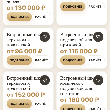
дерево
от 130 000 ₽
ПОДРОБНЕЕ
РАСЧЁТ
ПОДРОБНЕЕ
РАСЧЁТ
Встроенный шкаф с
Встроенный шкаф с
♡
♡
зеркалом и
подсветкой для
подсветкой
прихожей
от 96 000 ₽
от 116 000 ₽
ПОДРОБНЕЕ
РАСЧЁТ
ПОДРОБНЕЕ
РАСЧЁТ
Встроенный шкаф с
Встроенный шкаф-
♡
♡
зеркалом и
комплекс с
подсветкой
подсветкой для
гостиной
от 152 000 ₽
от 160 000 ₽
ПОДРОБНЕЕ
РАСЧЁТ
ПОДРОБНЕЕ
РАСЧЁТ