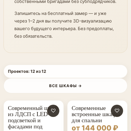
собственными бригадами без субподрядчиков.
Запишитесь на бесплатный замер — и уже
через 1–2 дня вы получите 3D-визуализацию
вашего будущего интерьера. Без предоплаты,
без обязательств.
Проектов:
12
из
12
ВСЕ ШКАФЫ →
Современный шкаф
Современные
♡
♡
из ЛДСП с LED-
встроенные шкафы
подсветкой и
для спальни
фасадами под
от 144 000 ₽