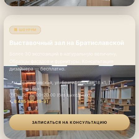
🏢 ШОУРУМ
Выставочный зал на Братиславской
Более 30 экспозиций в натуральную величину.
Образцы фасадов и фурнитуры. Консультация
дизайнера — бесплатно.
📍
м. Братиславская, ул. Братиславская 18 к1, ТЦ
«Интерьер»
🕑
Пн–Вс: 10:00–20:00 (без выходных)
📞
8 495 181-19-91
ЗАПИСАТЬСЯ НА КОНСУЛЬТАЦИЮ