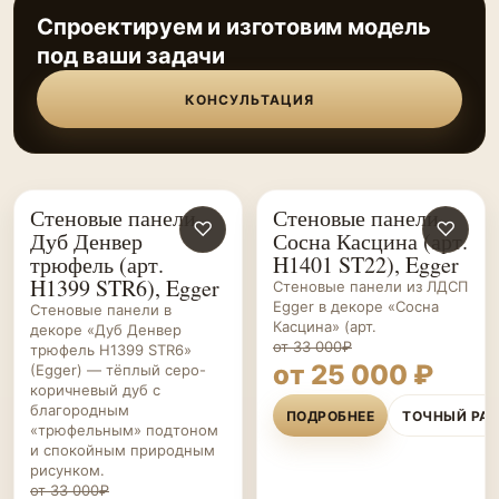
Спроектируем и изготовим модель
под ваши задачи
КОНСУЛЬТАЦИЯ
Стеновые панели
Стеновые панели
СТЕНОВЫЕ
♡
СТЕНОВЫЕ
♡
Дуб Денвер
Сосна Касцина (арт.
ПАНЕЛИ НА ЗАКАЗ
ПАНЕЛИ НА ЗАКАЗ
трюфель (арт.
H1401 ST22), Egger
H1399 STR6), Egger
Стеновые панели из ЛДСП
Egger в декоре «Сосна
Стеновые панели в
Касцина» (арт.
декоре «Дуб Денвер
от 33 000₽
трюфель H1399 STR6»
от 25 000 ₽
(Egger) — тёплый серо-
коричневый дуб с
благородным
ПОДРОБНЕЕ
ТОЧНЫЙ РА
«трюфельным» подтоном
и спокойным природным
рисунком.
от 33 000₽