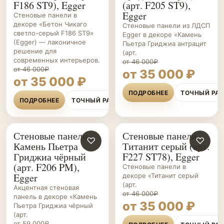
F186 ST9), Egger
(арт. F205 ST9),
Egger
Стеновые панели в
декоре «Бетон Чикаго
Стеновые панели из ЛДСП
светло-серый F186 ST9»
Egger в декоре «Камень
(Egger) — лаконичное
Пьетра Гриджиа антрацит
решение для
(арт.
современных интерьеров.
от 46 000₽
от 46 000₽
от 35 000 ₽
от 35 000 ₽
ПОДРОБНЕЕ
ТОЧНЫЙ РА
ПОДРОБНЕЕ
ТОЧНЫЙ РАСЧЁТ
Стеновые панели
Стеновые панели
СТЕНОВЫЕ
♡
СТЕНОВЫЕ
♡
Камень Пьетра
Титанит серый (арт.
ПАНЕЛИ НА ЗАКАЗ
ПАНЕЛИ НА ЗАКАЗ
Гриджиа чёрный
F227 ST78), Egger
(арт. F206 PM),
Стеновые панели в
Egger
декоре «Титанит серый
(арт.
Акцентная стеновая
от 46 000₽
панель в декоре «Камень
от 35 000 ₽
Пьетра Гриджиа чёрный
(арт.
от 59 000₽