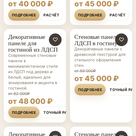
от 40 000 ₽
от 45 000 ₽
ПОДРОБНЕЕ
РАСЧЁТ
ПОДРОБНЕЕ
РАСЧЁТ
Декоративные
Стеновые панели из
СТЕНОВЫЕ
♡
СТЕНОВЫЕ
♡
панеле для
ЛДСП в гостиную
ПАНЕЛИ НА ЗАКАЗ
ПАНЕЛИ НА ЗАКАЗ
гостиной из ЛДСП
Декоративные панели с
древесной текстурой для
Современные стеновые
стильного оформления
панели в
стен.
минималистичном стиле
от 59 000₽
из ЛДСП под дерево и
от 45 000 ₽
белый, идеально для
зонирования и акцента в
гостиной.
ПОДРОБНЕЕ
ТОЧНЫЙ РА
от 62 000₽
от 48 000 ₽
ПОДРОБНЕЕ
ТОЧНЫЙ РАСЧЁТ
Декоративные
Стеновые панели из