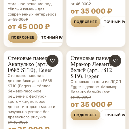
стильное решение под
от 46 000₽
тёплый камень для
от 35 000 ₽
современных интерьеров.
от 59 000₽
ПОДРОБНЕЕ
ТОЧНЫЙ РА
от 45 000 ₽
ПОДРОБНЕЕ
ТОЧНЫЙ РАСЧЁТ
Стеновые панели
Стеновые панели
СТЕНОВЫЕ
♡
СТЕНОВЫЕ
♡
Акапулько (арт.
Мрамор Леванто
ПАНЕЛИ НА ЗАКАЗ
ПАНЕЛИ НА ЗАКАЗ
F685 ST10), Egger
белый (арт. F812
ST9), Egger
Стеновые панели в
декоре Акапулько F685
Стеновые панели из ЛДСП
ST10 (Egger) — тёплое
Egger в декоре «Мрамор
бежево‑песочное
Леванто белый» (арт.
решение с фактурой
от 46 000₽
«рогожки», которое
от 35 000 ₽
делает интерьер мягче и
визуально уютнее без
ПОДРОБНЕЕ
ТОЧНЫЙ РА
древесного рисунка.
от 46 000₽