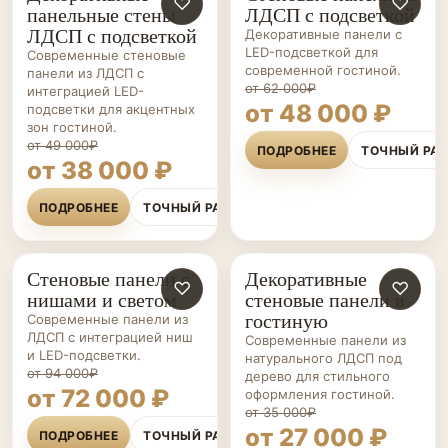
СТЕНОВЫЕ
♡
СТЕНОВЫЕ
♡
панельные стены
ЛДСП с подсветкой
ПАНЕЛИ НА ЗАКАЗ
ПАНЕЛИ НА ЗАКАЗ
ЛДСП с подсветкой
Декоративные панели с
LED-подсветкой для
Современные стеновые
современной гостиной.
панели из ЛДСП с
от 62 000₽
интеграцией LED-
от 48 000 ₽
подсветки для акцентных
зон гостиной.
от 49 000₽
ПОДРОБНЕЕ
ТОЧНЫЙ РА
от 38 000 ₽
ПОДРОБНЕЕ
ТОЧНЫЙ РАСЧЁТ
Стеновые панели с
Декоративные
СТЕНОВЫЕ
♡
СТЕНОВЫЕ
♡
нишами и светом
стеновые панели в
ПАНЕЛИ НА ЗАКАЗ
ПАНЕЛИ НА ЗАКАЗ
гостиную
Современные панели из
ЛДСП с интеграцией ниш
Современные панели из
и LED-подсветки.
натурального ЛДСП под
от 94 000₽
дерево для стильного
от 72 000 ₽
оформления гостиной.
от 35 000₽
от 27 000 ₽
ПОДРОБНЕЕ
ТОЧНЫЙ РАСЧЁТ