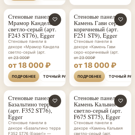
Стеновые панели
Стеновые панели
СТЕНОВЫЕ
♡
СТЕНОВЫЕ
♡
Мрамор Кандела
Камень Гави серо-
ПАНЕЛИ НА ЗАКАЗ
ПАНЕЛИ НА ЗАКАЗ
cветло-серый (арт.
коричневый (арт.
F243 ST76), Egger
F251 ST9), Egger
Стеновые панели в
Стеновые панели в
декоре «Мрамор Кандела
декоре «Камень Гави
cветло-серый (арт.
серо-коричневый (арт.
от 23 000₽
от 23 000₽
от 18 000 ₽
от 18 000 ₽
ПОДРОБНЕЕ
ТОЧНЫЙ РАСЧЁТ
ПОДРОБНЕЕ
ТОЧНЫЙ РА
Стеновые панели
Стеновые панели
СТЕНОВЫЕ
♡
СТЕНОВЫЕ
♡
Базальтино терра
Камень Кальвия
ПАНЕЛИ НА ЗАКАЗ
ПАНЕЛИ НА ЗАКАЗ
(арт. F352 ST76),
светло-серый (арт.
Egger
F675 ST75), Egger
Стеновые панели в
Стеновые панели в
декоре «Базальтино терра
декоре «Камень Кальвия
F352 ST76 (Egger)» —
светло-серый (арт.