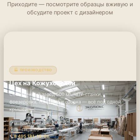
Приходите — посмотрите образцы вживую и
обсудите проект с дизайнером
🏭 ПРОИЗВОДСТВО
Цех на Кожуховской
Собственный завод 500 м². ЧПУ-станки,
фрезеровка, покраска и сборка — всё под одной
крышей.
📍
м. Кожуховская, 2-й Южнопортовый пр. 26
🕑
Пн–Пт: 9:00–18:00 (по предварительной записи)
📞
8 495 181-19-91