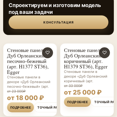
Спроектируем и изготовим модель
под ваши задачи
КОНСУЛЬТАЦИЯ
Стеновые панели
Стеновые панели
СТЕНОВЫЕ
♡
СТЕНОВЫЕ
♡
Дуб Орлеанский
Дуб Орлеанский
ПАНЕЛИ НА ЗАКАЗ
ПАНЕЛИ НА ЗАКАЗ
песочно-бежевый
коричневый (арт.
(арт. H1377 ST36),
H1379 ST36), Egger
Egger
Стеновые панели в
декоре «Дуб Орлеанский
Стеновые панели в
коричневый (арт.
декоре «Дуб Орлеанский
от 33 000₽
песочно-бежевый» (арт.
от 25 000 ₽
от 23 000₽
от 18 000 ₽
ПОДРОБНЕЕ
ТОЧНЫЙ РА
ПОДРОБНЕЕ
ТОЧНЫЙ РАСЧЁТ