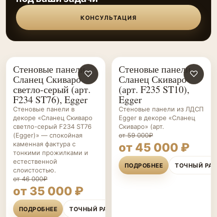
КОНСУЛЬТАЦИЯ
Стеновые панели
Стеновые панели
СТЕНОВЫЕ
♡
СТЕНОВЫЕ
♡
Сланец Скиваро
Сланец Скиваро
ПАНЕЛИ НА ЗАКАЗ
ПАНЕЛИ НА ЗАКАЗ
светло-серый (арт.
(арт. F235 ST10),
F234 ST76), Egger
Egger
Стеновые панели в
Стеновые панели из ЛДСП
декоре «Сланец Скиваро
Egger в декоре «Сланец
светло-серый F234 ST76
Скиваро» (арт.
(Egger)» — спокойная
от 59 000₽
каменная фактура с
от 45 000 ₽
тонкими прожилками и
естественной
ПОДРОБНЕЕ
ТОЧНЫЙ РА
слоистостью.
от 46 000₽
от 35 000 ₽
ПОДРОБНЕЕ
ТОЧНЫЙ РАСЧЁТ