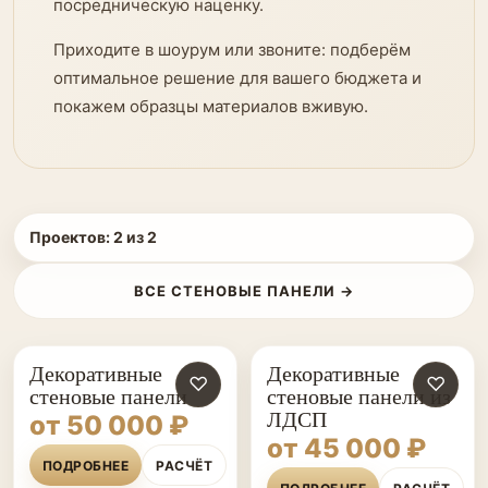
посредническую наценку.
Приходите в шоурум или звоните: подберём
оптимальное решение для вашего бюджета и
покажем образцы материалов вживую.
Проектов:
2
из
2
ВСЕ СТЕНОВЫЕ ПАНЕЛИ →
Декоративные
Декоративные
♡
♡
стеновые панели
стеновые панели из
ЛДСП
от 50 000 ₽
от 45 000 ₽
ПОДРОБНЕЕ
РАСЧЁТ