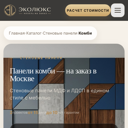
РАСЧЕТ СТОИМОСТИ
Главная
›
Каталог
›
Стеновые панели
›
Комби
СТЕНОВЫЕ ПАНЕЛИ
Панели комби — на заказ в
Москве
Стеновые панели МДФ и ЛДСП в едином
стиле с мебелью
2
от 15
до 10
проектов
дней
лет гарантии