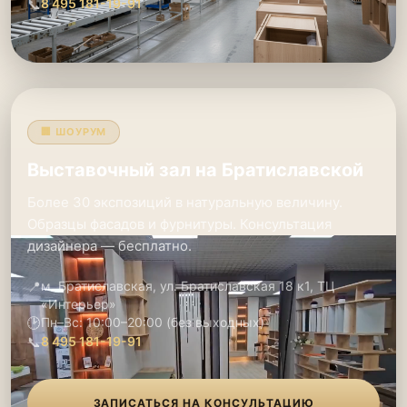
📞
8 495 181-19-91
🏢 ШОУРУМ
Выставочный зал на Братиславской
Более 30 экспозиций в натуральную величину.
Образцы фасадов и фурнитуры. Консультация
дизайнера — бесплатно.
📍
м. Братиславская, ул. Братиславская 18 к1, ТЦ
«Интерьер»
🕑
Пн–Вс: 10:00–20:00 (без выходных)
📞
8 495 181-19-91
ЗАПИСАТЬСЯ НА КОНСУЛЬТАЦИЮ