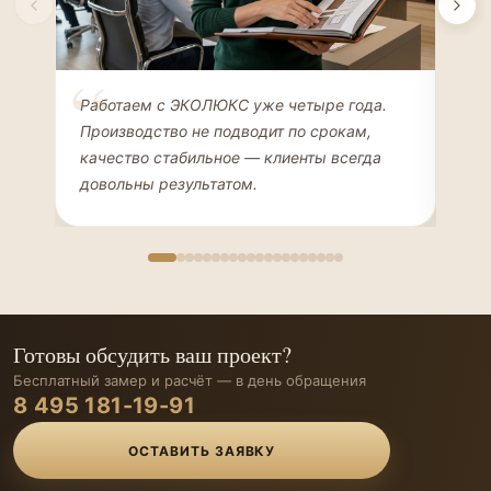
Елена Соколова
Ан
Работаем с ЭКОЛЮКС уже четыре года.
Сде
ДИЗАЙНЕР ИНТЕРЬЕРОВ
ЧАС
Производство не подводит по срокам,
Мен
качество стабильное — клиенты всегда
мон
довольны результатом.
иде
Готовы обсудить ваш проект?
Бесплатный замер и расчёт — в день обращения
8 495 181-19-91
ОСТАВИТЬ ЗАЯВКУ