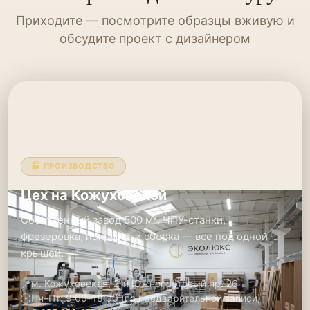
Приходите — посмотрите образцы вживую и
обсудите проект с дизайнером
🏭 ПРОИЗВОДСТВО
Цех на Кожуховской
Собственный завод 500 м². ЧПУ-станки,
фрезеровка, покраска и сборка — всё под одной
крышей.
📍
м. Кожуховская, 2-й Южнопортовый пр. 26
🕑
Пн–Пт: 9:00–18:00 (по предварительной записи)