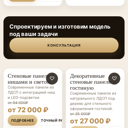
Спроектируем и изготовим модель
под ваши задачи
КОНСУЛЬТАЦИЯ
Стеновые панели с
Декоративные
СТЕНОВЫЕ
♡
СТЕНОВЫЕ
♡
нишами и светом
стеновые панели в
ПАНЕЛИ НА ЗАКАЗ
ПАНЕЛИ НА ЗАКАЗ
гостиную
Современные панели из
ЛДСП с интеграцией ниш
Современные панели из
и LED-подсветки.
натурального ЛДСП под
от 94 000₽
дерево для стильного
от 72 000 ₽
оформления гостиной.
от 35 000₽
от 27 000 ₽
ПОДРОБНЕЕ
ТОЧНЫЙ РАСЧЁТ