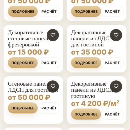
от 50 000 ₽
от 50 000 ₽
ПОДРОБНЕЕ
РАСЧЁТ
ПОДРОБНЕЕ
РАСЧЁТ
Декоративные
Декоративные
♡
♡
стеновые панели с
панели из ЛДСП
фрезеровкой
для гостиной
от 15 000 ₽
от 35 000 ₽
ПОДРОБНЕЕ
РАСЧЁТ
ПОДРОБНЕЕ
РАСЧЁТ
Стеновые панели
Декоративные
♡
♡
ЛДСП для гостиной
панели из ЛДСП в
гостиную
от 50 000 ₽
от 4 200 ₽/м²
ПОДРОБНЕЕ
РАСЧЁТ
ПОДРОБНЕЕ
РАСЧЁТ