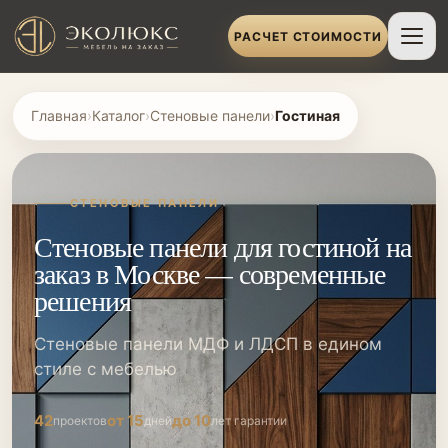
РАСЧЕТ СТОИМОСТИ
Главная
›
Каталог
›
Стеновые панели
›
Гостиная
СТЕНОВЫЕ ПАНЕЛИ
Стеновые панели для гостиной на
заказ в Москве — современные
решения
Стеновые панели МДФ и ЛДСП в едином
стиле с мебелью
42
от 15
до 10
проектов
дней
лет гарантии