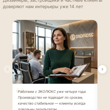
Дизайнеры, застройщики и частные клиенты
доверяют нам интерьеры уже 14 лет
Елена Соколова
Ан
Работаем с ЭКОЛЮКС уже четыре года.
Сде
ДИЗАЙНЕР ИНТЕРЬЕРОВ
ЧАС
Производство не подводит по срокам,
Мен
качество стабильное — клиенты всегда
мон
довольны результатом.
иде