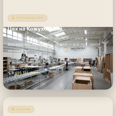
🏭 ПРОИЗВОДСТВО
Цех на Кожуховской
Собственный завод 500 м². ЧПУ-станки,
фрезеровка, покраска и сборка — всё под одной
крышей.
📍
м. Кожуховская, 2-й Южнопортовый пр. 26
🕑
Пн–Пт: 9:00–18:00 (по предварительной записи)
📞
8 495 181-19-91
🏢 ШОУРУМ