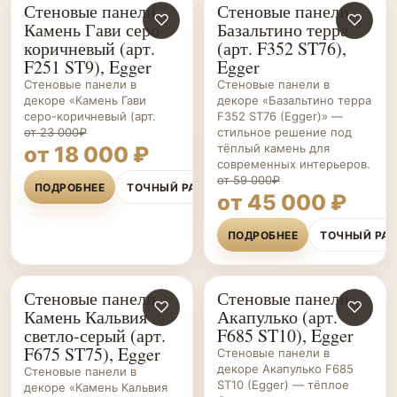
Стеновые панели
Стеновые панели
СТЕНОВЫЕ
♡
СТЕНОВЫЕ
♡
Камень Гави серо-
Базальтино терра
ПАНЕЛИ НА ЗАКАЗ
ПАНЕЛИ НА ЗАКАЗ
коричневый (арт.
(арт. F352 ST76),
F251 ST9), Egger
Egger
Стеновые панели в
Стеновые панели в
декоре «Камень Гави
декоре «Базальтино терра
серо-коричневый (арт.
F352 ST76 (Egger)» —
от 23 000₽
стильное решение под
тёплый камень для
от 18 000 ₽
современных интерьеров.
от 59 000₽
ПОДРОБНЕЕ
ТОЧНЫЙ РАСЧЁТ
от 45 000 ₽
ПОДРОБНЕЕ
ТОЧНЫЙ РА
Стеновые панели
Стеновые панели
СТЕНОВЫЕ
♡
СТЕНОВЫЕ
♡
Камень Кальвия
Акапулько (арт.
ПАНЕЛИ НА ЗАКАЗ
ПАНЕЛИ НА ЗАКАЗ
светло-серый (арт.
F685 ST10), Egger
F675 ST75), Egger
Стеновые панели в
декоре Акапулько F685
Стеновые панели в
ST10 (Egger) — тёплое
декоре «Камень Кальвия