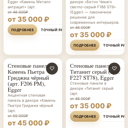
Egger «Камень Металл
декоре «Бетон Чикаго
антрацит» (арт.
светло-серый F186 ST9»
от 46 000₽
(Egger) — лаконичное
решение для
от 35 000 ₽
современных интерьеров.
от 46 000₽
ПОДРОБНЕЕ
ТОЧНЫЙ РАСЧЁТ
от 35 000 ₽
ПОДРОБНЕЕ
ТОЧНЫЙ РА
Стеновые панели
Стеновые панели
СТЕНОВЫЕ
♡
СТЕНОВЫЕ
♡
Камень Пьетра
Титанит серый (арт.
ПАНЕЛИ НА ЗАКАЗ
ПАНЕЛИ НА ЗАКАЗ
Гриджиа чёрный
F227 ST78), Egger
(арт. F206 PM),
Стеновые панели в
Egger
декоре «Титанит серый
(арт.
Акцентная стеновая
от 46 000₽
панель в декоре «Камень
от 35 000 ₽
Пьетра Гриджиа чёрный
(арт.
от 59 000₽
ПОДРОБНЕЕ
ТОЧНЫЙ РА
от 45 000 ₽