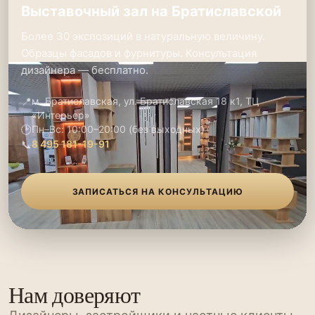
Выставочный зал на Братиславской
Более 30 экспозиций в натуральную величину.
Образцы фасадов и фурнитуры. Консультация
дизайнера — бесплатно.
📍
м. Братиславская, ул. Братиславская 18 к1, ТЦ
«Интерьер»
🕑
Пн–Вс: 10:00–20:00 (без выходных)
📞
8 495 181-19-91
ЗАПИСАТЬСЯ НА КОНСУЛЬТАЦИЮ
Нам доверяют