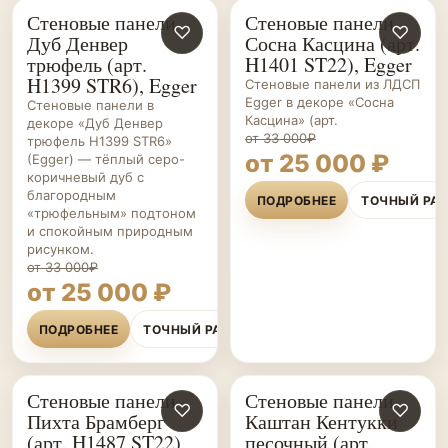
Стеновые панели
Стеновые панели
СТЕНОВЫЕ
♡
СТЕНОВЫЕ
♡
Дуб Денвер
Сосна Касцина (арт.
ПАНЕЛИ НА ЗАКАЗ
ПАНЕЛИ НА ЗАКАЗ
трюфель (арт.
H1401 ST22), Egger
H1399 STR6), Egger
Стеновые панели из ЛДСП
Egger в декоре «Сосна
Стеновые панели в
Касцина» (арт.
декоре «Дуб Денвер
от 33 000₽
трюфель H1399 STR6»
от 25 000 ₽
(Egger) — тёплый серо-
коричневый дуб с
благородным
ПОДРОБНЕЕ
ТОЧНЫЙ РА
«трюфельным» подтоном
и спокойным природным
рисунком.
от 33 000₽
от 25 000 ₽
ПОДРОБНЕЕ
ТОЧНЫЙ РАСЧЁТ
Стеновые панели
Стеновые панели
СТЕНОВЫЕ
♡
СТЕНОВЫЕ
♡
Пихта Брамберг
Каштан Кентукки
ПАНЕЛИ НА ЗАКАЗ
ПАНЕЛИ НА ЗАКАЗ
(арт. H1487 ST22),
песочный (арт.