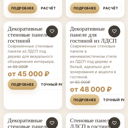
ПОДРОБНЕЕ
РАСЧЁТ
ПОДРОБНЕЕ
РАСЧЁТ
Декоративные
Декоративные
СТЕНОВЫЕ
♡
СТЕНОВЫЕ
♡
стеновые панели в
панеле для
ПАНЕЛИ НА ЗАКАЗ
ПАНЕЛИ НА ЗАКАЗ
гостиной
гостиной из ЛДСП
Современные стеновые
Современные стеновые
панели из ЛДСП под
панели в
дерево для визуального
минималистичном стиле
объединения интерьера.
из ЛДСП под дерево и
от 59 000₽
белый, идеально для
зонирования и акцента в
от 45 000 ₽
гостиной.
от 62 000₽
ПОДРОБНЕЕ
ТОЧНЫЙ РАСЧЁТ
от 48 000 ₽
ПОДРОБНЕЕ
ТОЧНЫЙ РА
Декоративные
Стеновые панели из
СТЕНОВЫЕ
♡
СТЕНОВЫЕ
♡
стеновые панели из
ЛДСП в гостиную
ПАНЕЛИ НА ЗАКАЗ
ПАНЕЛИ НА ЗАКАЗ