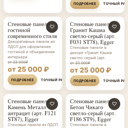
ПОДРОБНЕЕ
ТОЧНЫЙ РА
Стеновые панели в
Стеновые панели
СТЕНОВЫЕ
♡
СТЕНОВЫЕ
♡
гостиной
Гранит Кашиа
ПАНЕЛИ НА ЗАКАЗ
ПАНЕЛИ НА ЗАКАЗ
современного стиля
светло-серый (арт.
F031 ST78), Egger
Декоративные панели из
ЛДСП для оформления
Стеновые панели в
гостиной и объединения
декоре «Гранит Кашиа
интерьера.
светло-серый (арт.
от 33 000₽
от 33 000₽
от 25 000 ₽
от 25 000 ₽
ПОДРОБНЕЕ
ТОЧНЫЙ РАСЧЁТ
ПОДРОБНЕЕ
ТОЧНЫЙ РА
Стеновые панели
Стеновые панели
СТЕНОВЫЕ
♡
СТЕНОВЫЕ
♡
Камень Металл
Бетон Чикаго
ПАНЕЛИ НА ЗАКАЗ
ПАНЕЛИ НА ЗАКАЗ
антрацит (арт. F121
светло-серый (арт.
ST87), Egger
F186 ST9), Egger
Стеновые панели из ЛДСП
Стеновые панели в