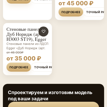
от 45 000 ₽
ПОДРОБНЕЕ
ТОЧНЫЙ РА
Стеновые панели
СТЕНОВЫЕ
♡
Дуб Норидж (арт.
ПАНЕЛИ НА ЗАКАЗ
H3003 ST19), Egger
Стеновые панели из ЛДСП
Egger «Дуб Норидж (арт.
от 46 000₽
от 35 000 ₽
ПОДРОБНЕЕ
ТОЧНЫЙ РАСЧЁТ
Спроектируем и изготовим модель
под ваши задачи