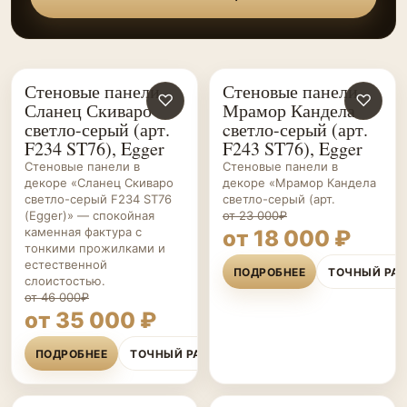
Стеновые панели
Стеновые панели
СТЕНОВЫЕ
♡
СТЕНОВЫЕ
♡
Сланец Скиваро
Мрамор Кандела
ПАНЕЛИ НА ЗАКАЗ
ПАНЕЛИ НА ЗАКАЗ
светло-серый (арт.
cветло-серый (арт.
F234 ST76), Egger
F243 ST76), Egger
Стеновые панели в
Стеновые панели в
декоре «Сланец Скиваро
декоре «Мрамор Кандела
светло-серый F234 ST76
cветло-серый (арт.
(Egger)» — спокойная
от 23 000₽
каменная фактура с
от 18 000 ₽
тонкими прожилками и
естественной
ПОДРОБНЕЕ
ТОЧНЫЙ РА
слоистостью.
от 46 000₽
от 35 000 ₽
ПОДРОБНЕЕ
ТОЧНЫЙ РАСЧЁТ