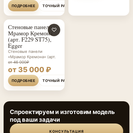
ПОДРОБНЕЕ
ТОЧНЫЙ РАСЧЁТ
Стеновые панели
СТЕНОВЫЕ
♡
Мрамор Кремона
ПАНЕЛИ НА ЗАКАЗ
(арт. F229 ST75),
Egger
Стеновые панели
«Мрамор Кремона» (арт.
от 46 000₽
от 35 000 ₽
ПОДРОБНЕЕ
ТОЧНЫЙ РАСЧЁТ
Спроектируем и изготовим модель
под ваши задачи
КОНСУЛЬТАЦИЯ