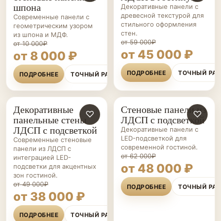
шпона
Декоративные панели с
древесной текстурой для
Современные панели с
стильного оформления
геометрическим узором
стен.
из шпона и МДФ.
от 59 000₽
от 10 000₽
от 45 000 ₽
от 8 000 ₽
ПОДРОБНЕЕ
ТОЧНЫЙ РА
ПОДРОБНЕЕ
ТОЧНЫЙ РАСЧЁТ
Декоративные
Стеновые панели из
СТЕНОВЫЕ
♡
СТЕНОВЫЕ
♡
панельные стены
ЛДСП с подсветкой
ПАНЕЛИ НА ЗАКАЗ
ПАНЕЛИ НА ЗАКАЗ
ЛДСП с подсветкой
Декоративные панели с
LED-подсветкой для
Современные стеновые
современной гостиной.
панели из ЛДСП с
от 62 000₽
интеграцией LED-
от 48 000 ₽
подсветки для акцентных
зон гостиной.
от 49 000₽
ПОДРОБНЕЕ
ТОЧНЫЙ РА
от 38 000 ₽
ПОДРОБНЕЕ
ТОЧНЫЙ РАСЧЁТ