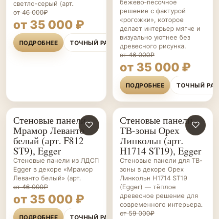
бежево‑песочное
светло-серый (арт.
решение с фактурой
от 46 000₽
«рогожки», которое
от 35 000 ₽
делает интерьер мягче и
визуально уютнее без
ПОДРОБНЕЕ
ТОЧНЫЙ РАСЧЁТ
древесного рисунка.
от 46 000₽
от 35 000 ₽
ПОДРОБНЕЕ
ТОЧНЫЙ РА
Стеновые панели
Стеновые панели
СТЕНОВЫЕ
♡
СТЕНОВЫЕ
♡
Мрамор Леванто
ТВ-зоны Орех
ПАНЕЛИ НА ЗАКАЗ
ПАНЕЛИ НА ЗАКАЗ
белый (арт. F812
Линкольн (арт.
ST9), Egger
H1714 ST19), Egger
Стеновые панели из ЛДСП
Стеновые панели для ТВ-
Egger в декоре «Мрамор
зоны в декоре Орех
Леванто белый» (арт.
Линкольн H1714 ST19
от 46 000₽
(Egger) — тёплое
древесное решение для
от 35 000 ₽
современного интерьера.
от 59 000₽
ПОДРОБНЕЕ
ТОЧНЫЙ РАСЧЁТ