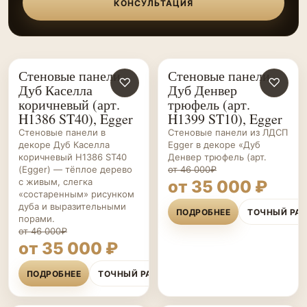
КОНСУЛЬТАЦИЯ
Стеновые панели
Стеновые панели
СТЕНОВЫЕ
♡
СТЕНОВЫЕ
♡
Дуб Каселла
Дуб Денвер
ПАНЕЛИ НА ЗАКАЗ
ПАНЕЛИ НА ЗАКАЗ
коричневый (арт.
трюфель (арт.
H1386 ST40), Egger
H1399 ST10), Egger
Стеновые панели в
Стеновые панели из ЛДСП
декоре Дуб Каселла
Egger в декоре «Дуб
коричневый H1386 ST40
Денвер трюфель (арт.
(Egger) — тёплое дерево
от 46 000₽
с живым, слегка
от 35 000 ₽
«состаренным» рисунком
дуба и выразительными
ПОДРОБНЕЕ
ТОЧНЫЙ РА
порами.
от 46 000₽
от 35 000 ₽
ПОДРОБНЕЕ
ТОЧНЫЙ РАСЧЁТ