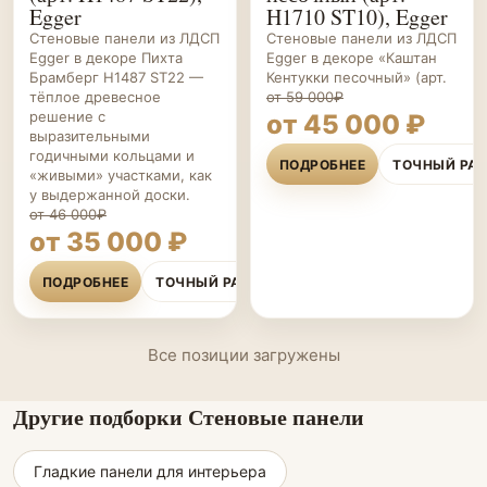
Egger
H1710 ST10), Egger
Стеновые панели из ЛДСП
Стеновые панели из ЛДСП
Egger в декоре Пихта
Egger в декоре «Каштан
Брамберг H1487 ST22 —
Кентукки песочный» (арт.
тёплое древесное
от 59 000₽
решение с
от 45 000 ₽
выразительными
годичными кольцами и
ПОДРОБНЕЕ
ТОЧНЫЙ РА
«живыми» участками, как
у выдержанной доски.
от 46 000₽
от 35 000 ₽
ПОДРОБНЕЕ
ТОЧНЫЙ РАСЧЁТ
Все позиции загружены
Другие подборки Стеновые панели
Гладкие панели для интерьера