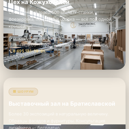
Цех на Кожуховской
Собственный завод 500 м². ЧПУ-станки,
фрезеровка, покраска и сборка — всё под одной
крышей.
📍
м. Кожуховская, 2-й Южнопортовый пр. 26
🕑
Пн–Пт: 9:00–18:00 (по предварительной записи)
📞
8 495 181-19-91
🏢 ШОУРУМ
Выставочный зал на Братиславской
Более 30 экспозиций в натуральную величину.
Образцы фасадов и фурнитуры. Консультация
дизайнера — бесплатно.