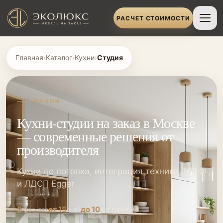
РАСЧЕТ СТОИМОСТИ
Главная
›
Каталог
›
Кухни
›
Студия
КУХНИ
Кухни-студии на заказ в Москве
— современные решения от
производителя
Кухни до потолка, интеграция техники, МДФ
и ЛДСП Egger
2
от 15
до 10
проектов
дней
лет гарантии