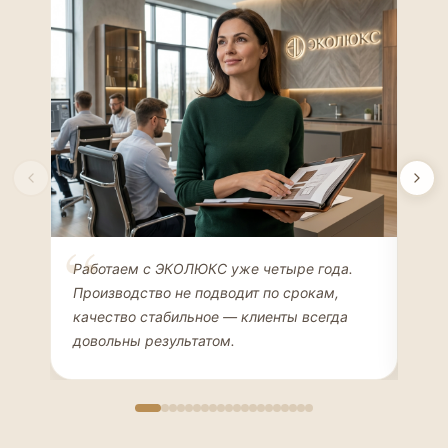
Елена Соколова
Ан
Работаем с ЭКОЛЮКС уже четыре года.
Сде
ДИЗАЙНЕР ИНТЕРЬЕРОВ
ЧАС
Производство не подводит по срокам,
Мен
качество стабильное — клиенты всегда
мон
довольны результатом.
иде