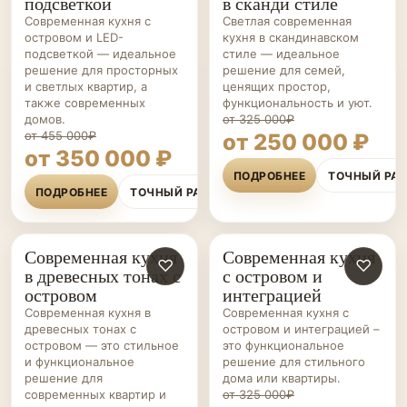
подсветкой
в сканди стиле
Современная кухня с
Светлая современная
островом и LED-
кухня в скандинавском
подсветкой — идеальное
стиле — идеальное
решение для просторных
решение для семей,
и светлых квартир, а
ценящих простор,
также современных
функциональность и уют.
домов.
от 325 000₽
от 455 000₽
от 250 000 ₽
от 350 000 ₽
ПОДРОБНЕЕ
ТОЧНЫЙ РА
ПОДРОБНЕЕ
ТОЧНЫЙ РАСЧЁТ
Современная кухня
Современная кухня
КУХНИ НА ЗАКАЗ
♡
КУХНИ НА ЗАКАЗ
♡
в древесных тонах с
с островом и
островом
интеграцией
Современная кухня в
Современная кухня с
древесных тонах с
островом и интеграцией –
островом — это стильное
это функциональное
и функциональное
решение для стильного
решение для
дома или квартиры.
современных квартир и
от 325 000₽