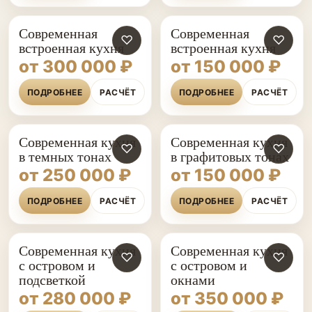
Современная
Современная
♡
♡
встроенная кухня
встроенная кухня
от 300 000 ₽
от 150 000 ₽
ПОДРОБНЕЕ
РАСЧЁТ
ПОДРОБНЕЕ
РАСЧЁТ
Современная кухня
Современная кухня
♡
♡
в темных тонах
в графитовых тонах
от 250 000 ₽
от 150 000 ₽
ПОДРОБНЕЕ
РАСЧЁТ
ПОДРОБНЕЕ
РАСЧЁТ
Современная кухня
Современная кухня
♡
♡
с островом и
с островом и
подсветкой
окнами
от 280 000 ₽
от 350 000 ₽