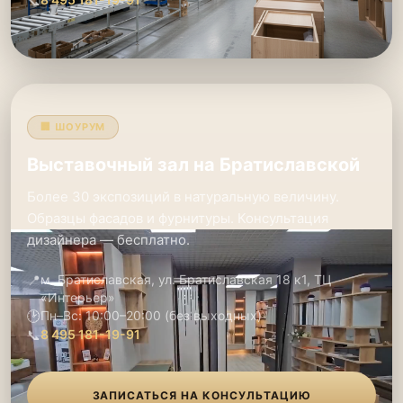
📞
🏢 ШОУРУМ
Выставочный зал на Братиславской
Более 30 экспозиций в натуральную величину.
Образцы фасадов и фурнитуры. Консультация
дизайнера — бесплатно.
📍
м. Братиславская, ул. Братиславская 18 к1, ТЦ
«Интерьер»
🕑
Пн–Вс: 10:00–20:00 (без выходных)
📞
8 495 181-19-91
ЗАПИСАТЬСЯ НА КОНСУЛЬТАЦИЮ