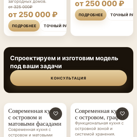
загородных домов.
от 250 000 ₽
от 325 000₽
от 250 000 ₽
ПОДРОБНЕЕ
ТОЧНЫЙ РА
ПОДРОБНЕЕ
ТОЧНЫЙ РАСЧЁТ
Спроектируем и изготовим модель
под ваши задачи
КОНСУЛЬТАЦИЯ
Современная кухня
Современная кухня
КУХНИ НА ЗАКАЗ
♡
КУХНИ НА ЗАКАЗ
♡
с островом и
с островом, графит
матовыми фасадами
Функциональная кухня с
островной зоной и
Современная кухня с
системой хранения.
островом и матовыми