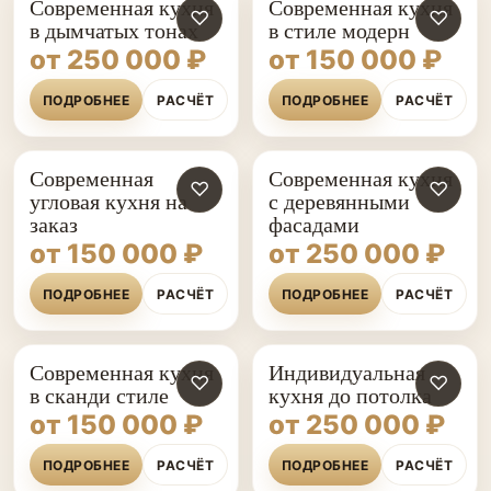
Современная кухня
Современная кухня
♡
♡
в дымчатых тонах
в стиле модерн
от 250 000 ₽
от 150 000 ₽
ПОДРОБНЕЕ
РАСЧЁТ
ПОДРОБНЕЕ
РАСЧЁТ
Современная
Современная кухня
♡
♡
угловая кухня на
с деревянными
заказ
фасадами
от 150 000 ₽
от 250 000 ₽
ПОДРОБНЕЕ
РАСЧЁТ
ПОДРОБНЕЕ
РАСЧЁТ
Современная кухня
Индивидуальная
♡
♡
в сканди стиле
кухня до потолка
от 150 000 ₽
от 250 000 ₽
ПОДРОБНЕЕ
РАСЧЁТ
ПОДРОБНЕЕ
РАСЧЁТ