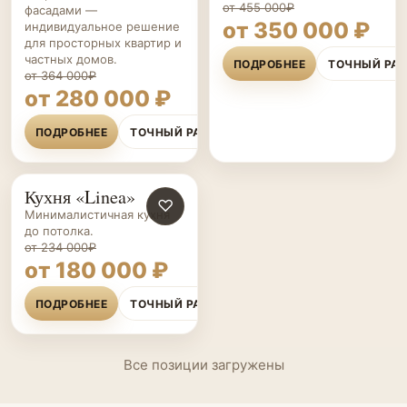
от 455 000₽
фасадами —
от 350 000 ₽
индивидуальное решение
для просторных квартир и
частных домов.
ПОДРОБНЕЕ
ТОЧНЫЙ РА
от 364 000₽
от 280 000 ₽
ПОДРОБНЕЕ
ТОЧНЫЙ РАСЧЁТ
Кухня «Linea»
КУХНИ НА ЗАКАЗ
♡
Минималистичная кухня
до потолка.
от 234 000₽
от 180 000 ₽
ПОДРОБНЕЕ
ТОЧНЫЙ РАСЧЁТ
Все позиции загружены