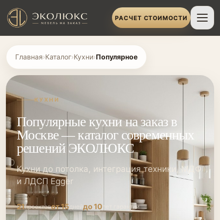
РАСЧЕТ СТОИМОСТИ
Главная
›
Каталог
›
Кухни
›
Популярное
КУХНИ
Популярные кухни на заказ в
Москве — каталог современных
решений ЭКОЛЮКС
Кухни до потолка, интеграция техники, МДФ
и ЛДСП Egger
21
от 15
до 10
проектов
дней
лет гарантии