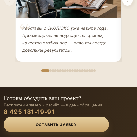
Елена Соколова
Ан
Работаем с ЭКОЛЮКС уже четыре года.
Сде
ДИЗАЙНЕР ИНТЕРЬЕРОВ
ЧАС
Производство не подводит по срокам,
Мен
качество стабильное — клиенты всегда
мон
довольны результатом.
иде
Готовы обсудить ваш проект?
Бесплатный замер и расчёт — в день обращения
8 495 181-19-91
ОСТАВИТЬ ЗАЯВКУ