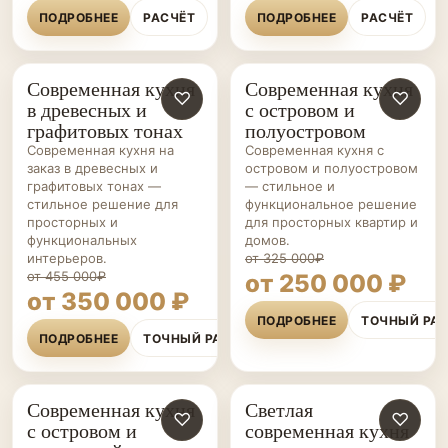
ПОДРОБНЕЕ
РАСЧЁТ
ПОДРОБНЕЕ
РАСЧЁТ
Современная кухня
Современная кухня
КУХНИ НА ЗАКАЗ
♡
КУХНИ НА ЗАКАЗ
♡
в древесных и
с островом и
графитовых тонах
полуостровом
Современная кухня на
Современная кухня с
заказ в древесных и
островом и полуостровом
графитовых тонах —
— стильное и
стильное решение для
функциональное решение
просторных и
для просторных квартир и
функциональных
домов.
интерьеров.
от 325 000₽
от 455 000₽
от 250 000 ₽
от 350 000 ₽
ПОДРОБНЕЕ
ТОЧНЫЙ РА
ПОДРОБНЕЕ
ТОЧНЫЙ РАСЧЁТ
Современная кухня
Светлая
КУХНИ НА ЗАКАЗ
♡
КУХНИ НА ЗАКАЗ
♡
с островом и
современная кухня