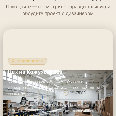
Приходите — посмотрите образцы вживую и
обсудите проект с дизайнером
🏭 ПРОИЗВОДСТВО
Цех на Кожуховской
Собственный завод 500 м². ЧПУ-станки,
фрезеровка, покраска и сборка — всё под одной
крышей.
📍
м. Кожуховская, 2-й Южнопортовый пр. 26
🕑
Пн–Пт: 9:00–18:00 (по предварительной записи)
8 495 181-19-91