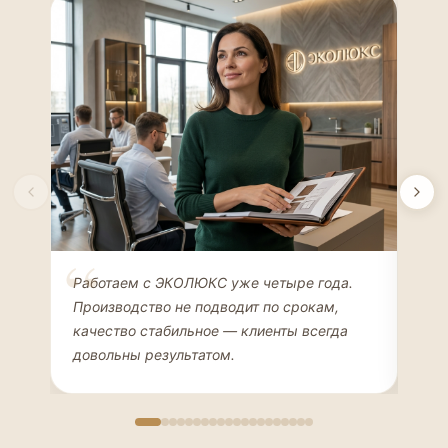
Елена Соколова
Ан
Работаем с ЭКОЛЮКС уже четыре года.
Сде
ДИЗАЙНЕР ИНТЕРЬЕРОВ
ЧАС
Производство не подводит по срокам,
Мен
качество стабильное — клиенты всегда
мон
довольны результатом.
иде