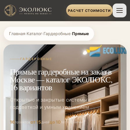
РАСЧЕТ СТОИМОСТИ
Главная
›
Каталог
›
Гардеробные
›
Прямые
ГАРДЕРОБНЫЕ
Прямые гардеробные на заказ в
Москве — каталог ЭКОЛЮКС,
16 вариантов
Открытые и закрытые системы с
подсветкой и умным хранением
16
от 15
до 10
проектов
дней
лет гарантии