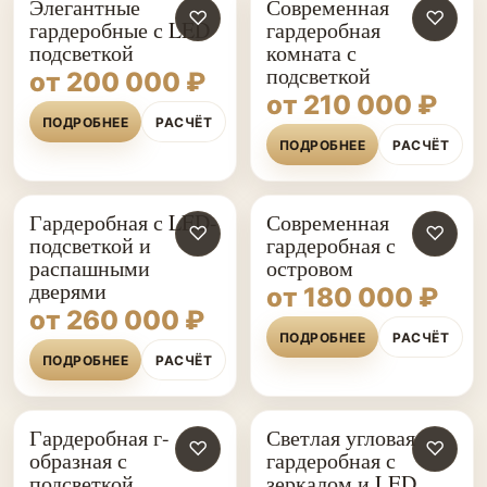
Элегантные
Современная
♡
♡
гардеробные с LED
гардеробная
подсветкой
комната с
подсветкой
от 200 000 ₽
от 210 000 ₽
ПОДРОБНЕЕ
РАСЧЁТ
ПОДРОБНЕЕ
РАСЧЁТ
Гардеробная с LED-
Современная
♡
♡
подсветкой и
гардеробная с
распашными
островом
дверями
от 180 000 ₽
от 260 000 ₽
ПОДРОБНЕЕ
РАСЧЁТ
ПОДРОБНЕЕ
РАСЧЁТ
Гардеробная г-
Светлая угловая
♡
♡
образная с
гардеробная с
подсветкой
зеркалом и LED