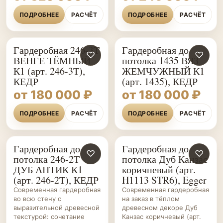
ПОДРОБНЕЕ
РАСЧЁТ
ПОДРОБНЕЕ
РАСЧЁТ
Гардеробная 246-3Т
Гардеробная до
♡
♡
ВЕНГЕ ТЁМНЫЙ
потолка 1435 ВЯЗ
К1 (арт. 246-3Т),
ЖЕМЧУЖНЫЙ К1
КЕДР
(арт. 1435), КЕДР
от 180 000 ₽
от 180 000 ₽
ПОДРОБНЕЕ
РАСЧЁТ
ПОДРОБНЕЕ
РАСЧЁТ
Гардеробная до
Гардеробная до
ГАРДЕРОБНЫЕ НА ЗАКАЗ
♡
ГАРДЕРОБНЫЕ НА ЗАКАЗ
♡
потолка 246-2Т
потолка Дуб Канзас
ДУБ АНТИК К1
коричневый (арт.
(арт. 246-2Т), КЕДР
H1113 STR6), Egger
Современная гардеробная
Современная гардеробная
во всю стену с
на заказ в тёплом
выразительной древесной
древесном декоре Дуб
текстурой: сочетание
Канзас коричневый (арт.