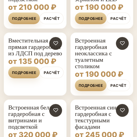
от 210 000 ₽
от 190 000 ₽
ПОДРОБНЕЕ
РАСЧЁТ
ПОДРОБНЕЕ
РАСЧЁТ
Вместительная
Встроенная
♡
♡
прямая гардеробная
гардеробная
из ЛДСП под дерево
неоклассика с
туалетным
от 135 000 ₽
столиком
от 190 000 ₽
ПОДРОБНЕЕ
РАСЧЁТ
ПОДРОБНЕЕ
РАСЧЁТ
Встроенная белая
Встроенная синяя
♡
♡
гардеробная с
гардеробная с
витринами и
текстурными
подсветкой
фасадами
от 320 000 ₽
от 245 000 ₽