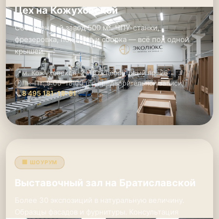
Цех на Кожуховской
Собственный завод 500 м². ЧПУ-станки,
фрезеровка, покраска и сборка — всё под одной
крышей.
📍
м. Кожуховская, 2-й Южнопортовый пр. 26
🕑
Пн–Пт: 9:00–18:00 (по предварительной записи)
📞
8 495 181-19-91
🏢 ШОУРУМ
Выставочный зал на Братиславской
Более 30 экспозиций в натуральную величину.
Образцы фасадов и фурнитуры. Консультация