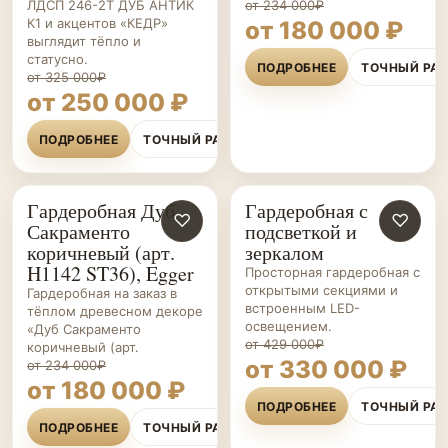
ЛДСП 246-2Т ДУБ АНТИК
от 234 000₽
К1 и акцентов «КЕДР»
от 180 000 ₽
выглядит тёпло и
статусно.
ПОДРОБНЕЕ
ТОЧНЫЙ РА
от 325 000₽
от 250 000 ₽
ПОДРОБНЕЕ
ТОЧНЫЙ РАСЧЁТ
Гардеробная Дуб
Гардеробная с
ГАРДЕРОБНЫЕ НА ЗАКАЗ
♡
ГАРДЕРОБНЫЕ НА ЗАКАЗ
♡
Сакраменто
подсветкой и
коричневый (арт.
зеркалом
H1142 ST36), Egger
Просторная гардеробная с
открытыми секциями и
Гардеробная на заказ в
встроенным LED-
тёплом древесном декоре
освещением.
«Дуб Сакраменто
от 429 000₽
коричневый (арт.
от 330 000 ₽
от 234 000₽
от 180 000 ₽
ПОДРОБНЕЕ
ТОЧНЫЙ РА
ПОДРОБНЕЕ
ТОЧНЫЙ РАСЧЁТ