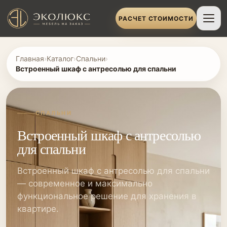
РАСЧЕТ СТОИМОСТИ
Главная
›
Каталог
›
Спальни
›
Встроенный шкаф с антресолью для спальни
СПАЛЬНИ
Встроенный шкаф с антресолью
для спальни
Встроенный шкаф с антресолью для спальни
— современное и максимально
функциональное решение для хранения в
квартире.