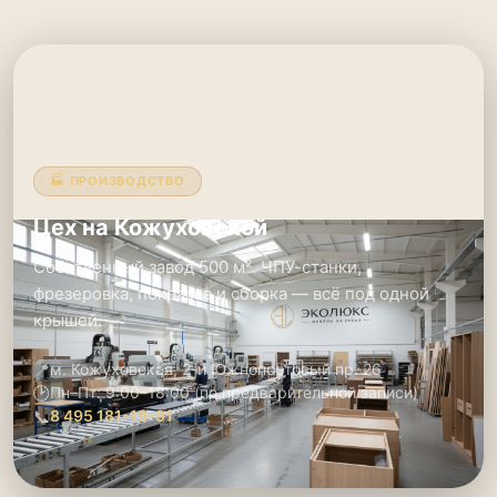
🏭 ПРОИЗВОДСТВО
Цех на Кожуховской
Собственный завод 500 м². ЧПУ-станки,
фрезеровка, покраска и сборка — всё под одной
крышей.
📍
м. Кожуховская, 2-й Южнопортовый пр. 26
🕑
Пн–Пт: 9:00–18:00 (по предварительной записи)
📞
8 495 181-19-91