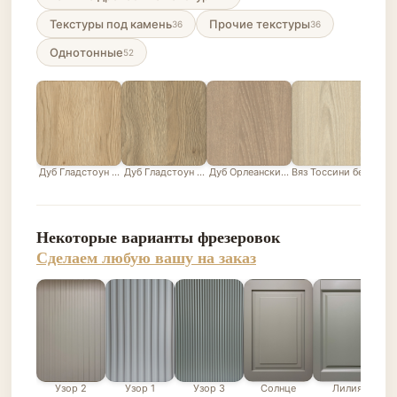
Текстуры под камень
Прочие текстуры
36
36
Однотонные
52
Дуб Гладстоун песочный
Дуб Гладстоун серо-бежевый
Дуб Орлеанский песочно-бежевый
Вяз Тоссини белый
Лис
Некоторые варианты фрезеровок
Сделаем любую вашу на заказ
Узор 2
Узор 1
Узор 3
Солнце
Лилия