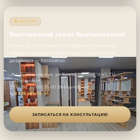
🏢 ШОУРУМ
Выставочный зал на Братиславской
Более 30 экспозиций в натуральную величину.
Образцы фасадов и фурнитуры. Консультация
дизайнера — бесплатно.
📍
м. Братиславская, ул. Братиславская 18 к1, ТЦ
«Интерьер»
🕑
Пн–Вс: 10:00–20:00 (без выходных)
📞
8 495 181-19-91
ЗАПИСАТЬСЯ НА КОНСУЛЬТАЦИЮ