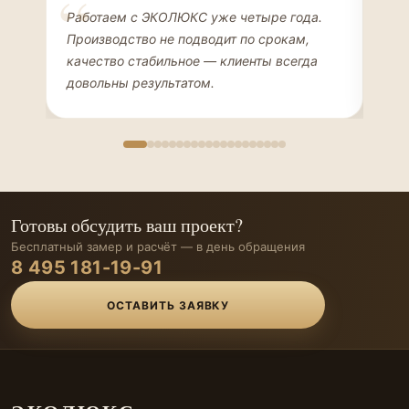
Елена Соколова
Ан
Работаем с ЭКОЛЮКС уже четыре года.
Сде
ДИЗАЙНЕР ИНТЕРЬЕРОВ
ЧАС
Производство не подводит по срокам,
Мен
качество стабильное — клиенты всегда
мон
довольны результатом.
иде
Готовы обсудить ваш проект?
Бесплатный замер и расчёт — в день обращения
8 495 181-19-91
ОСТАВИТЬ ЗАЯВКУ