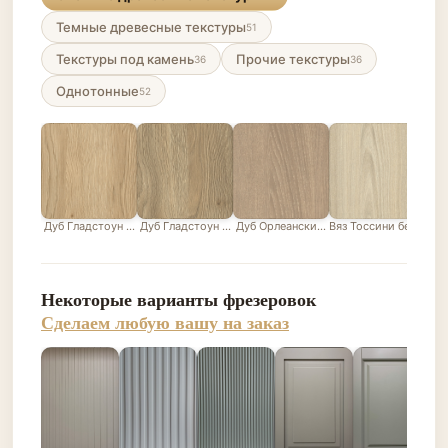
Темные древесные текстуры
51
Текстуры под камень
Прочие текстуры
36
36
Однотонные
52
Дуб Гладстоун песочный
Дуб Гладстоун серо-бежевый
Дуб Орлеанский песочно-бежевый
Вяз Тоссини белый
Лис
Некоторые варианты фрезеровок
Сделаем любую вашу на заказ