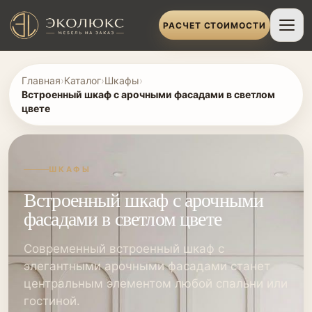
РАСЧЕТ СТОИМОСТИ
Главная
›
Каталог
›
Шкафы
›
Встроенный шкаф с арочными фасадами в светлом
цвете
ШКАФЫ
Встроенный шкаф с арочными
фасадами в светлом цвете
Современный встроенный шкаф с
элегантными арочными фасадами станет
центральным элементом любой спальни или
гостиной.