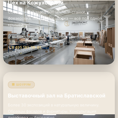
Цех на Кожуховской
Собственный завод 500 м². ЧПУ-станки,
фрезеровка, покраска и сборка — всё под одной
крышей.
📍
м. Кожуховская, 2-й Южнопортовый пр. 26
🕑
Пн–Пт: 9:00–18:00 (по предварительной записи)
📞
8 495 181-19-91
🏢 ШОУРУМ
Выставочный зал на Братиславской
Более 30 экспозиций в натуральную величину.
Образцы фасадов и фурнитуры. Консультация
дизайнера — бесплатно.