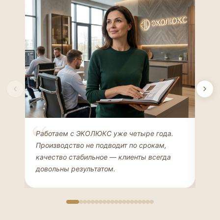
Елена Соколова
Ан
Работаем с ЭКОЛЮКС уже четыре года.
Сде
ДИЗАЙНЕР ИНТЕРЬЕРОВ
ЧАС
Производство не подводит по срокам,
Мен
качество стабильное — клиенты всегда
мон
довольны результатом.
иде