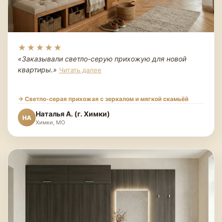
★★★★★
«Заказывали светло-серую прихожую для новой
квартиры.
»
Читать далее
→ Светло-серая прихожая с зеркалом и мягкой скамьёй
Наталья А. (г. Химки)
НА
Химки, МО