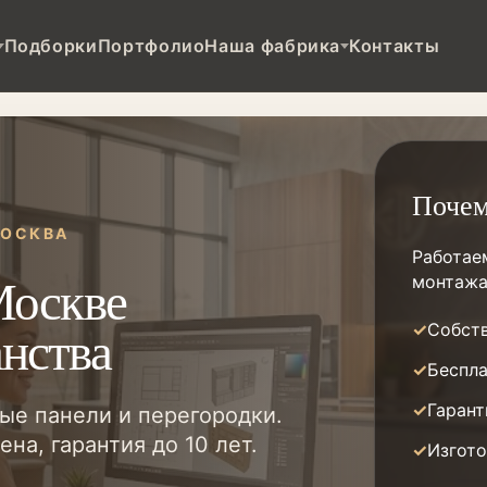
Подборки
Портфолио
Наша фабрика
Контакты
Поче
МОСКВА
Работае
Москве
монтажа
анства
Собств
Беспла
Гарант
ые панели и перегородки.
на, гарантия до 10 лет.
Изгото