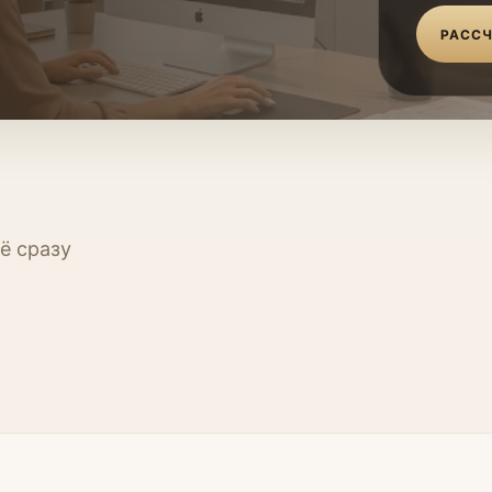
РАССЧ
ё сразу
Кухни
Прихо
Мебель
Мебель
ь
Мебель для кабинета
Стенов
умы